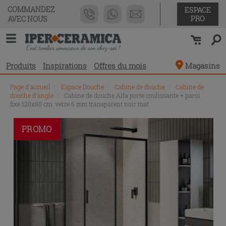
COMMANDEZ
ESPACE
PRO
AVEC NOUS
Produits
Inspirations
Offres du mois
Magasins
Page d'accueil
\
Espace Douche
\
Cabine de douche
\
Cabine de
douche d'angle
\
Cabine de douche Alfa porte coulissante + paroi
fixe 120x80 cm verre 6 mm transparent noir mat
PROMO