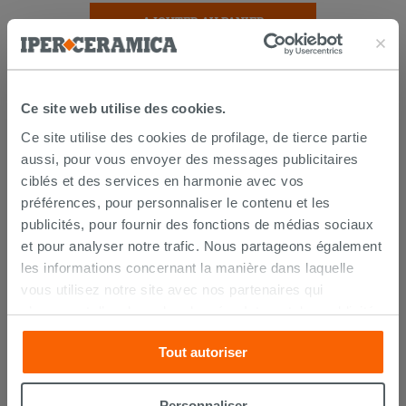
AJOUTER AU PANIER
Ce site web utilise des cookies.
Ce site utilise des cookies de profilage, de tierce partie
aussi, pour vous envoyer des messages publicitaires
ciblés et des services en harmonie avec vos
préférences, pour personnaliser le contenu et les
LIVRAISON GARANTIE
publicités, pour fournir des fonctions de médias sociaux
et pour analyser notre trafic. Nous partageons également
les informations concernant la manière dans laquelle
vous utilisez notre site avec nos partenaires qui
Votre commande sera
livrée chez vous en 15 jours
ouvrés
à compter de la réception du paiement.
s’occupent d’analyser les données Internet, les publicités
Les échantillons sont habituellement livrés en
et les réseaux sociaux. Lesdits partenaires pourraient
quelques jours.
Tout autoriser
combiner ces informations avec d’autres que vous leur
IPERCERAMICA collabore depuis de nombreuses
années avec les plus grands
spécialistes des
avez fournies ou qu’ils ont recueillies à partir de votre
transports internationaux
et l'expédition des produits
utilisation sur leurs services. Si vous souhaitez en savoir
est suivie par tracking.
Personnaliser