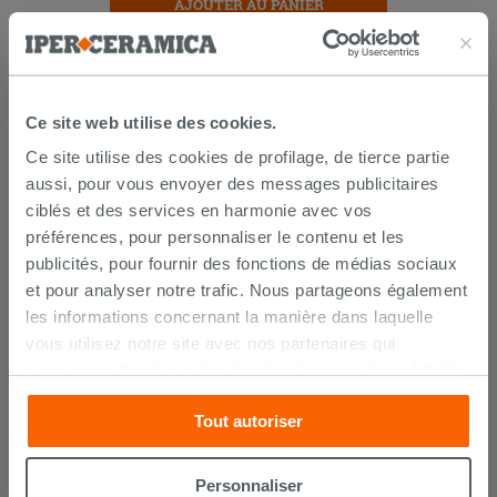
AJOUTER AU PANIER
Ce site web utilise des cookies.
Ce site utilise des cookies de profilage, de tierce partie
aussi, pour vous envoyer des messages publicitaires
ciblés et des services en harmonie avec vos
préférences, pour personnaliser le contenu et les
LIVRAISON GARANTIE
publicités, pour fournir des fonctions de médias sociaux
et pour analyser notre trafic. Nous partageons également
les informations concernant la manière dans laquelle
Votre commande sera
livrée chez vous en 15 jours
vous utilisez notre site avec nos partenaires qui
ouvrés
à compter de la réception du paiement.
s’occupent d’analyser les données Internet, les publicités
Les échantillons sont habituellement livrés en
quelques jours.
et les réseaux sociaux. Lesdits partenaires pourraient
IPERCERAMICA collabore depuis de nombreuses
Tout autoriser
combiner ces informations avec d’autres que vous leur
années avec les plus grands
spécialistes des
avez fournies ou qu’ils ont recueillies à partir de votre
transports internationaux
et l'expédition des produits
est suivie par tracking.
utilisation sur leurs services. Si vous souhaitez en savoir
Personnaliser
Pour en savoir plus consultez la rubrique
délais et