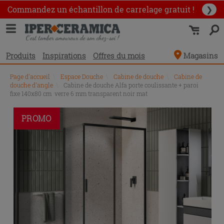
Commandez un échantillon
de carrelage gratuit !
❯
Produits
Inspirations
Offres du mois
Magasins
Page d'accueil
\
Espace Douche
\
Cabine de douche
\
Cabine de
douche d'angle
\
Cabine de douche Alfa porte coulissante + paroi
fixe 140x80 cm verre 6 mm transparent noir mat
PROMO