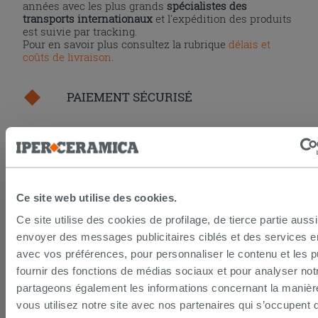
années avec les plus grands
spécialistes des
transports internationaux
et l'expédition des produits
est suivie par tracking.
Pour en savoir plus consultez la rubrique
délais et
coûts de livraison
.
PAIEMENT SÉCURISÉ
La procédure de paiement en ligne est sécurisée
grâce aux standards et protocoles les plus élevés de
cryptage des données. Vous pouvez payer par carte
bancaire, Paypal ou virement bancaire.
Ce site web utilise des cookies.
Ce site utilise des cookies de profilage, de tierce partie auss
envoyer des messages publicitaires ciblés et des services 
DROIT DE RÉTRACTATION
avec vos préférences, pour personnaliser le contenu et les pu
fournir des fonctions de médias sociaux et pour analyser notr
Seulement pour les achats en ligne la loi prévoit un
partageons également les informations concernant la manièr
droit de rétractation de 14 jours calendaires.
vous utilisez notre site avec nos partenaires qui s’occupent 
Pour en savoir plus consultez la page du
droit de