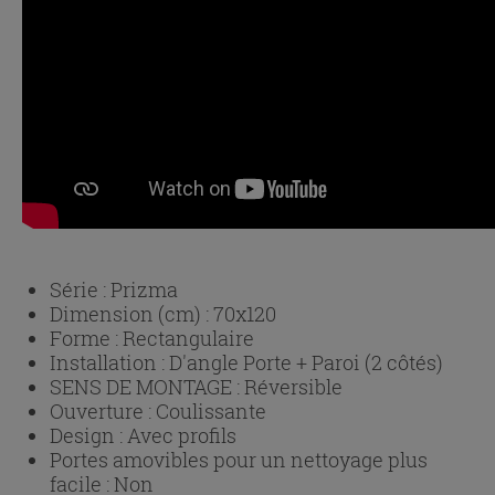
Série :
Prizma
Dimension (cm) :
70x120
Forme :
Rectangulaire
Installation :
D'angle Porte + Paroi (2 côtés)
SENS DE MONTAGE :
Réversible
Ouverture :
Coulissante
Design :
Avec profils
Portes amovibles pour un nettoyage plus
facile :
Non