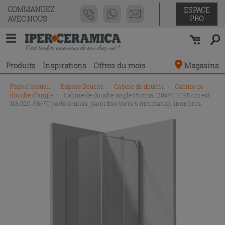
COMMANDEZ
ESPACE
PRO
AVEC NOUS
Produits
Inspirations
Offres du mois
Magasins
Page d'accueil
\
Espace Douche
\
Cabine de douche
\
Cabine de
douche d'angle
\
Cabine de douche angle Prizma 120x70 H195 cm ext.
118/120-68/70 porte couliss. paroi fixe verre 6 mm transp. inox bros.