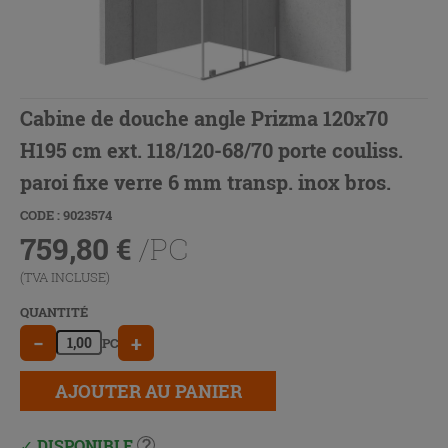
Cabine de douche angle Prizma 120x70
H195 cm ext. 118/120-68/70 porte couliss.
paroi fixe verre 6 mm transp. inox bros.
CODE : 9023574
759,80
€
/PC
(TVA INCLUSE)
QUANTITÉ
−
+
PC
AJOUTER AU PANIER
DISPONIBLE