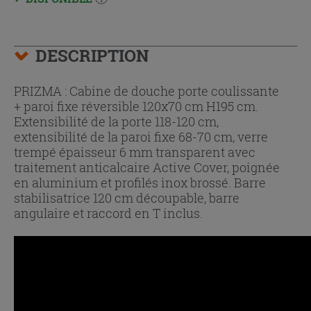
DESCRIPTION
PRIZMA : Cabine de douche porte coulissante
+ paroi fixe réversible 120x70 cm H195 cm.
Extensibilité de la porte 118-120 cm,
extensibilité de la paroi fixe 68-70 cm, verre
trempé épaisseur 6 mm transparent avec
traitement anticalcaire Active Cover, poignée
en aluminium et profilés inox brossé. Barre
stabilisatrice 120 cm découpable, barre
angulaire et raccord en T inclus.