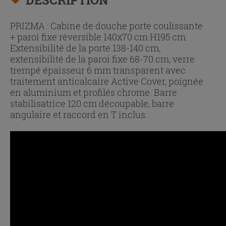
PRIZMA : Cabine de douche porte coulissante
+ paroi fixe réversible 140x70 cm H195 cm.
Extensibilité de la porte 138-140 cm,
extensibilité de la paroi fixe 68-70 cm, verre
trempé épaisseur 6 mm transparent avec
traitement anticalcaire Active Cover, poignée
en aluminium et profilés chrome. Barre
stabilisatrice 120 cm découpable, barre
angulaire et raccord en T inclus.