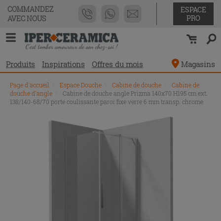
COMMANDEZ
ESPACE
PRO
AVEC NOUS
Produits
Inspirations
Offres du mois
Magasins
Page d'accueil
\
Espace Douche
\
Cabine de douche
\
Cabine de
douche d'angle
\
Cabine de douche angle Prizma 140x70 H195 cm ext.
138/140-68/70 porte coulissante paroi fixe verre 6 mm transp. chrome