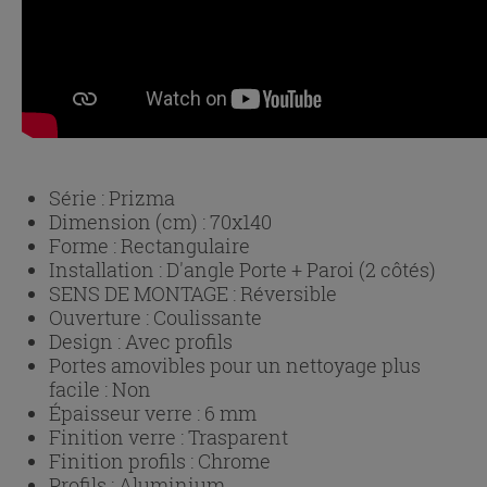
Série :
Prizma
Dimension (cm) :
70x140
Forme :
Rectangulaire
Installation :
D'angle Porte + Paroi (2 côtés)
SENS DE MONTAGE :
Réversible
Ouverture :
Coulissante
Design :
Avec profils
Portes amovibles pour un nettoyage plus
facile :
Non
Épaisseur verre :
6 mm
Finition verre :
Trasparent
Finition profils :
Chrome
Profils :
Aluminium