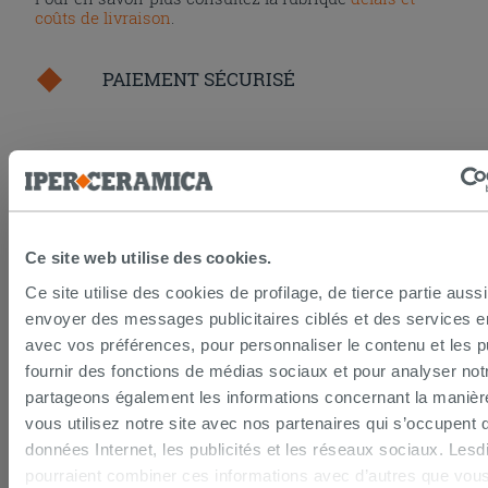
coûts de livraison
.
PAIEMENT SÉCURISÉ
La procédure de paiement en ligne est sécurisée
grâce aux standards et protocoles les plus élevés de
cryptage des données. Vous pouvez payer par carte
bancaire, Paypal ou virement bancaire.
Ce site web utilise des cookies.
Ce site utilise des cookies de profilage, de tierce partie auss
DROIT DE RÉTRACTATION
envoyer des messages publicitaires ciblés et des services 
avec vos préférences, pour personnaliser le contenu et les pu
Seulement pour les achats en ligne la loi prévoit un
fournir des fonctions de médias sociaux et pour analyser notr
droit de rétractation de 14 jours calendaires.
partageons également les informations concernant la manièr
Pour en savoir plus consultez la page du
droit de
vous utilisez notre site avec nos partenaires qui s’occupent 
rétractation
.
données Internet, les publicités et les réseaux sociaux. Lesd
pourraient combiner ces informations avec d’autres que vous