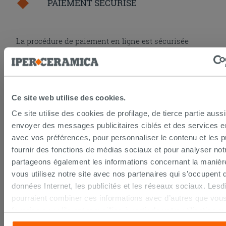
PAIEMENT SÉCURISÉ
La procédure de paiement en ligne est sécurisée
grâce aux standards et protocoles les plus élevés de
cryptage des données. Vous pouvez payer par carte
bancaire, Paypal ou virement bancaire.
Ce site web utilise des cookies.
DROIT DE RÉTRACTATION
Ce site utilise des cookies de profilage, de tierce partie auss
envoyer des messages publicitaires ciblés et des services 
Seulement pour les achats en ligne la loi prévoit un
avec vos préférences, pour personnaliser le contenu et les pu
droit de rétractation de 14 jours calendaires.
fournir des fonctions de médias sociaux et pour analyser notr
Pour en savoir plus consultez la page du
droit de
partageons également les informations concernant la manièr
rétractation
.
vous utilisez notre site avec nos partenaires qui s’occupent 
données Internet, les publicités et les réseaux sociaux. Lesd
pourraient combiner ces informations avec d’autres que vous
LA GARANTIE IPERCERAMICA
fournies ou qu’ils ont recueillies à partir de votre utilisation s
services. Si vous souhaitez en savoir davantage ou refusez 