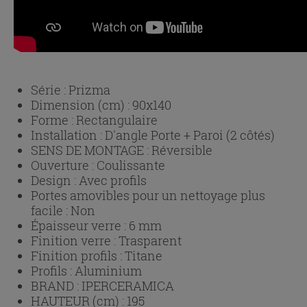
Série :
Prizma
Dimension (cm) :
90x140
Forme :
Rectangulaire
Installation :
D'angle Porte + Paroi (2 côtés)
SENS DE MONTAGE :
Réversible
Ouverture :
Coulissante
Design :
Avec profils
Portes amovibles pour un nettoyage plus
facile :
Non
Épaisseur verre :
6 mm
Finition verre :
Trasparent
Finition profils :
Titane
Profils :
Aluminium
BRAND :
IPERCERAMICA
HAUTEUR (cm) :
195