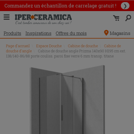
Commandez un échantillon
de carrelage gratuit !
❯
Produits
Inspirations
Offres du mois
Magasins
Page d'accueil
\
Espace Douche
\
Cabine de douche
\
Cabine de
douche d'angle
\
Cabine de douche angle Prizma 140x90 H195 cm ext.
138/140-86/88 porte couliss. paroi fixe verre 6 mm transp. titane