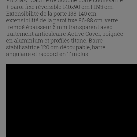
+ paroi fixe réversible 140x90 cm H195 cm.
Extensibilité de la porte 138-140 cm,
extensibilité de la paroi fixe 86-88 cm, verre
trempé épaisseur 6 mm transparent avec
traitement anticalcaire Active Cover, poignée
en aluminium et profilés titane. Barre
stabilisatrice 120 cm découpable, barre
angulaire et raccord en T inclus.