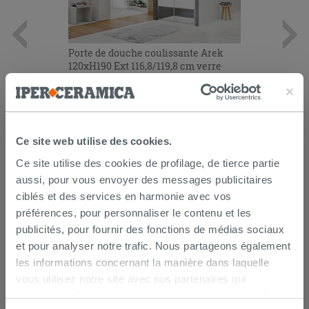
Porte de douche coulissante Arek
120xH190 Ext 116,8/119,8 cm verre
6mm sérigraphié chrome
289,90 €
/PC
AJOUTER AU PANIER
Ce site web utilise des cookies.
Ce site utilise des cookies de profilage, de tierce partie
aussi, pour vous envoyer des messages publicitaires
ciblés et des services en harmonie avec vos
préférences, pour personnaliser le contenu et les
publicités, pour fournir des fonctions de médias sociaux
et pour analyser notre trafic. Nous partageons également
les informations concernant la manière dans laquelle
vous utilisez notre site avec nos partenaires qui
LIVRAISON GARANTIE
s’occupent d’analyser les données Internet, les publicités