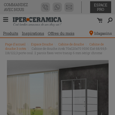
COMMANDEZ
ESPACE
PRO
AVEC NOUS
Produits
Inspirations
Offres du mois
Magasins
Page d'accueil
\
Espace Douche
\
Cabine de douche
\
Cabine de
douche 3 cotés
\
Cabine de douche Arek 70x120x70 H190 Ext 68/69,5-
118/122,3 porte coul. 2 parois fixes verre transp 6 mm sérigr chrome