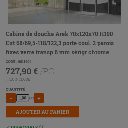
Cabine de douche Arek 70x120x70 H190
Ext 68/69,5-118/122,3 porte coul. 2 parois
fixes verre transp 6 mm sérigr chrome
CODE : 9011694
727,90
€
/PC
(TVA INCLUSE)
QUANTITÉ
−
+
PC
AJOUTER AU PANIER
DISPONIBLE