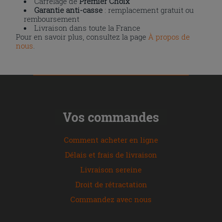
Carrelage de
Premier Choix
Garantie anti-casse
: remplacement gratuit ou
remboursement
Livraison dans toute la France
Pour en savoir plus, consultez la page
À propos de
nous
.
Vos commandes
Comment acheter en ligne
Délais et frais de livraison
Livraison sereine
Droit de rétractation
Commandez avec nous