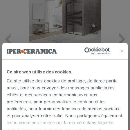
Porte de douche coulissante Arek
140xH190 Ext 136,8/139,8 cm verre
6mm transparent sérigraphie noir
mat
221,94 €
Ce site web utilise des cookies.
369,90 €
-40,00 %
/PC
Ce site utilise des cookies de profilage, de tierce partie
AJOUTER AU PANIER
aussi, pour vous envoyer des messages publicitaires
ciblés et des services en harmonie avec vos
préférences, pour personnaliser le contenu et les
publicités, pour fournir des fonctions de médias sociaux
et pour analyser notre trafic. Nous partageons également
les informations concernant la manière dans laquelle
vous utilisez notre site avec nos partenaires qui