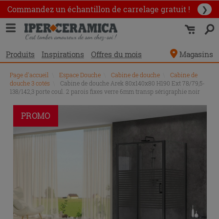
Commandez un échantillon
de carrelage gratuit !
❯
Produits
Inspirations
Offres du mois
Magasins
Page d'accueil
\
Espace Douche
\
Cabine de douche
\
Cabine de
douche 3 cotés
\
Cabine de douche Arek 80x140x80 H190 Ext 78/79,5-
138/142,3 porte coul. 2 parois fixes verre 6mm transp sérigraphie noir
PROMO