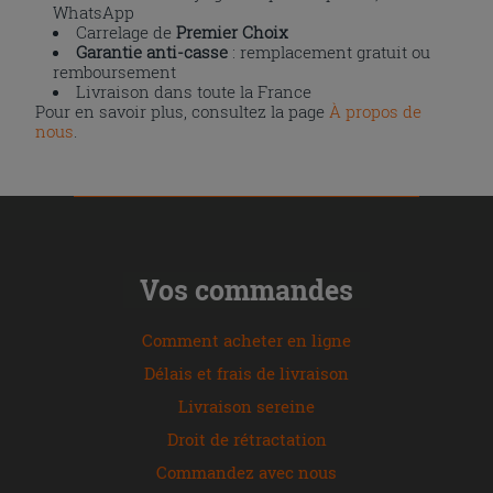
WhatsApp
Carrelage de
Premier Choix
Garantie anti-casse
: remplacement gratuit ou
remboursement
Livraison dans toute la France
Pour en savoir plus, consultez la page
À propos de
nous
.
Vos commandes
Comment acheter en ligne
Délais et frais de livraison
Livraison sereine
Droit de rétractation
Commandez avec nous