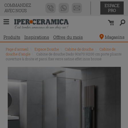
COMMANDEZ
ESPACE
PRO
AVEC NOUS
Produits
Inspirations
Offres du mois
Magasins
Page d'accueil
\
Espace Douche
\
Cabine de douche
\
Cabine de
douche d'angle
\
Cabine de douche Dado 90x70 H200 cm porte pliante
ouverture à droite et paroi fixe verre satiné effet inox brossé