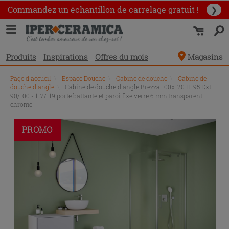
Commandez un échantillon
de carrelage gratuit !
❯
Produits
Inspirations
Offres du mois
Magasins
Page d'accueil
\
Espace Douche
\
Cabine de douche
\
Cabine de
douche d'angle
\
Cabine de douche d'angle Brezza 100x120 H195 Ext
90/100 - 117/119 porte battante et paroi fixe verre 6 mm transparent
chrome
PROMO