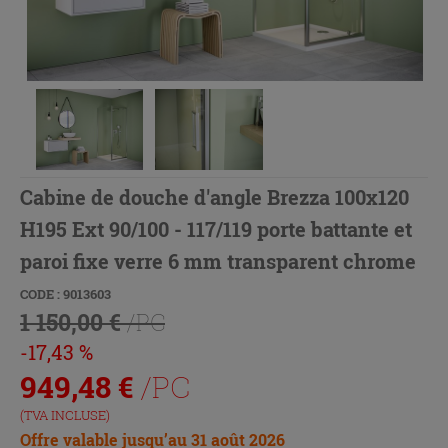
Cabine de douche d'angle Brezza 100x120
H195 Ext 90/100 - 117/119 porte battante et
paroi fixe verre 6 mm transparent chrome
CODE : 9013603
1 150,00 €
/PC
-17,43 %
949,48
€
/PC
(TVA INCLUSE)
Offre valable jusqu’au 31 août 2026