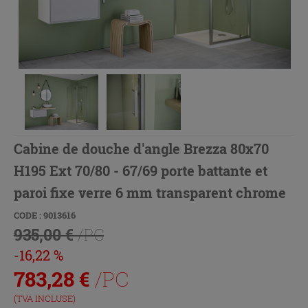
Cabine de douche d'angle Brezza 80x70
H195 Ext 70/80 - 67/69 porte battante et
paroi fixe verre 6 mm transparent chrome
CODE : 9013616
935,00 €
/PC
-16,22 %
783,28
€
/PC
(TVA INCLUSE)