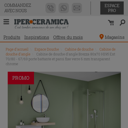
COMMANDEZ
ESPACE
PRO
AVEC NOUS
Produits
Inspirations
Offres du mois
Magasins
Page d'accueil
\
Espace Douche
\
Cabine de douche
\
Cabine de
douche d'angle
\
Cabine de douche d'angle Brezza 80x70 H195 Ext
70/80 - 67/69 porte battante et paroi fixe verre 6 mm transparent
chrome
PROMO