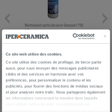
Nettoyant anticalcaire Saninet 750
ml
14,90 €
/PC
Ce site web utilise des cookies.
AJOUTER AU PANIER
Ce site utilise des cookies de profilage, de tierce partie
aussi, pour vous envoyer des messages publicitaires
ciblés et des services en harmonie avec vos
préférences, pour personnaliser le contenu et les
publicités, pour fournir des fonctions de médias sociaux
et pour analyser notre trafic. Nous partageons également
les informations concernant la manière dans laquelle
vous utilisez notre site avec nos partenaires qui
LIVRAISON GARANTIE
s’occupent d’analyser les données Internet, les publicités