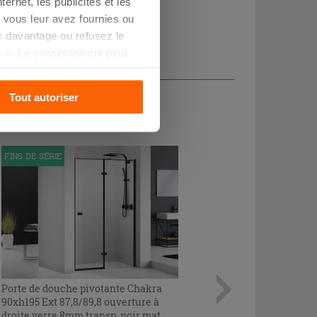
ernet, les publicités et les
 vous leur avez fournies ou
oir davantage ou refusez le
r ». Le consentement peut
s pourrez continuer à
CHETÉ
Tout autoriser
FINS DE SÉRIE
Porte de douche pivotante Chakra
90xh195 Ext 87,8/89,8 ouverture à
droite verre 8mm transp. noir mat