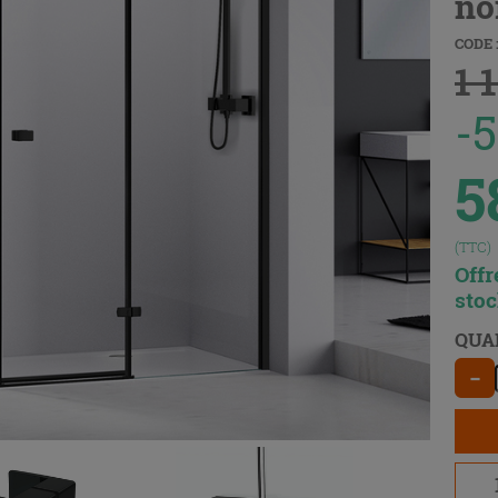
no
CODE 
1 
-
5
(TTC)
Offr
sto
QUA
−