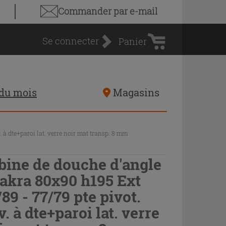
Panier
Commander par e-mail
d'achat
Se connecter
Panier
 du mois
Magasins
 à dte+paroi lat. verre noir mat transp. 8 mm
bine de douche d'angle
akra 80x90 h195 Ext
/89 - 77/79 pte pivot.
v. à dte+paroi lat. verre