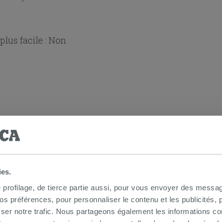
lus facile :
Non
hoix
ies.
e profilage, de tierce partie aussi, pour vous envoyer des messag
 préférences, pour personnaliser le contenu et les publicités, p
ser notre trafic. Nous partageons également les informations c