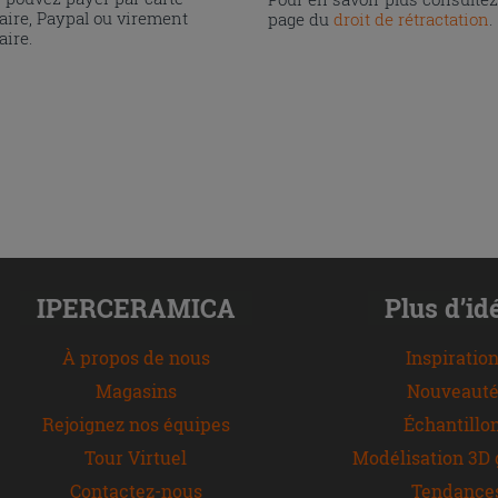
aire, Paypal ou virement
page du
droit de rétractation
.
aire.
IPERCERAMICA
Plus d’id
À propos de nous
Inspiratio
Magasins
Nouveauté
Rejoignez nos équipes
Échantillo
Tour Virtuel
Modélisation 3D 
Contactez-nous
Tendance