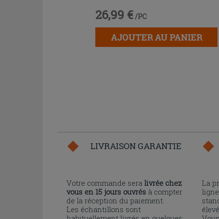
26,99 €
/PC
AJOUTER AU PANIER
LIVRAISON GARANTIE
Votre commande sera
livrée chez
La p
vous en 15 jours ouvrés
à compter
ligne
de la réception du paiement.
stand
Les échantillons sont
élev
habituellement livrés en quelques
Vous