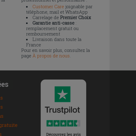
Customer Care
joignable par
téléphone, mail et WhatsApp
Carrelage de
Premier Choix
Garantie anti-casse
:
remplacement gratuit ou
remboursement
Livraison dans toute la
France
Pour en savoir plus, consultez la
page
À propos de nous
.
ées
ns
s
ns
gratuite
s