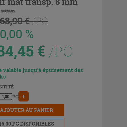
ir mat transp. 8 mm
: 9009685
168,90 €
/PC
50,00 %
84,45
€
/PC
e valable jusqu’à épuisement des
cks
NTITÉ
+
PC
AJOUTER AU PANIER
16,00 PC DISPONIBLES