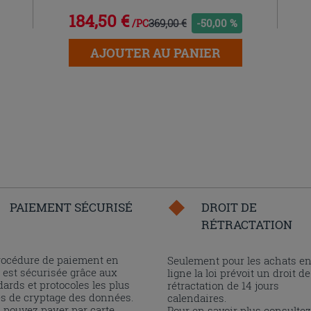
184,50 €
369,00 €
-50,00 %
/PC
AJOUTER AU PANIER
PAIEMENT SÉCURISÉ
DROIT DE
RÉTRACTATION
rocédure de paiement en
Seulement pour les achats e
 est sécurisée grâce aux
ligne la loi prévoit un droit de
ards et protocoles les plus
rétractation de 14 jours
és de cryptage des données.
calendaires.
 pouvez payer par carte
Pour en savoir plus consultez