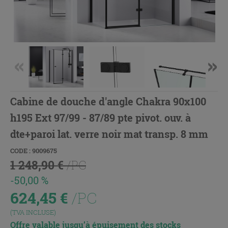
Cabine de douche d'angle Chakra 90x100
h195 Ext 97/99 - 87/89 pte pivot. ouv. à
dte+paroi lat. verre noir mat transp. 8 mm
CODE : 9009675
1 248,90 €
/PC
-50,00 %
624,45
€
/PC
(TVA INCLUSE)
Offre valable jusqu’à épuisement des stocks