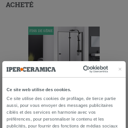
ACHETÉ
FINS DE SÉRIE
Porte de douche pivotante Chakra
100xh195 Ext 97,8/99,8 ouverture à
Ce site web utilise des cookies.
droite verre 8mm transp. noir mat
Ce site utilise des cookies de profilage, de tierce partie
424,95 €
849,90 €
-50,00 %
/PC
aussi, pour vous envoyer des messages publicitaires
ciblés et des services en harmonie avec vos
AJOUTER AU PANIER
préférences, pour personnaliser le contenu et les
publicités, pour fournir des fonctions de médias sociaux