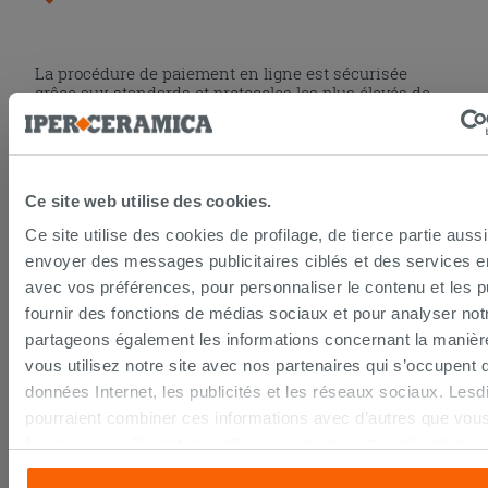
La procédure de paiement en ligne est sécurisée
grâce aux standards et protocoles les plus élevés de
cryptage des données. Vous pouvez payer par carte
bancaire, Paypal ou virement bancaire.
Ce site web utilise des cookies.
DROIT DE RÉTRACTATION
Ce site utilise des cookies de profilage, de tierce partie auss
envoyer des messages publicitaires ciblés et des services 
Seulement pour les achats en ligne la loi prévoit un
avec vos préférences, pour personnaliser le contenu et les pu
droit de rétractation de 14 jours calendaires.
fournir des fonctions de médias sociaux et pour analyser notr
Pour en savoir plus consultez la page du
droit de
rétractation
.
partageons également les informations concernant la manièr
vous utilisez notre site avec nos partenaires qui s’occupent 
données Internet, les publicités et les réseaux sociaux. Lesd
pourraient combiner ces informations avec d’autres que vous
LA GARANTIE IPERCERAMICA
fournies ou qu’ils ont recueillies à partir de votre utilisation s
services. Si vous souhaitez en savoir davantage ou refusez 