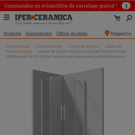
Commandez un échantillon
de carrelage gratuit !
❯
Produits
Inspirations
Offres du mois
Magasins
Page d'accueil
\
Espace Douche
\
Cabine de douche
\
Cabine de
douche d'angle
\
Cabine de douche d’angle coulissant Prizma 90x140
H195 cm ext. 88/90-138/140 verre 6 mm transparent profilés blanc mat