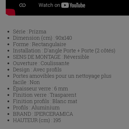
Série :
Prizma
Dimension (cm) :
90x140
Forme :
Rectangulaire
Installation :
D'angle Porte + Porte (2 côtés)
SENS DE MONTAGE :
Réversible
Ouverture :
Coulissante
Design :
Avec profils
Portes amovibles pour un nettoyage plus
facile :
Non
Épaisseur verre :
6 mm
Finition verre :
Trasparent
Finition profils :
Blanc mat
Profils :
Aluminium
BRAND :
IPERCERAMICA
HAUTEUR (cm) :
195