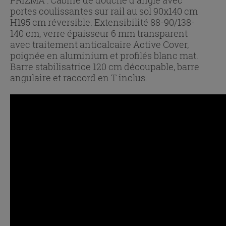
portes coulissantes sur rail au sol 90x140 cm
H195 cm réversible. Extensibilité 88-90/138-
140 cm, verre épaisseur 6 mm transparent
avec traitement anticalcaire Active Cover,
poignée en aluminium et profilés blanc mat.
Barre stabilisatrice 120 cm découpable, barre
angulaire et raccord en T inclus.