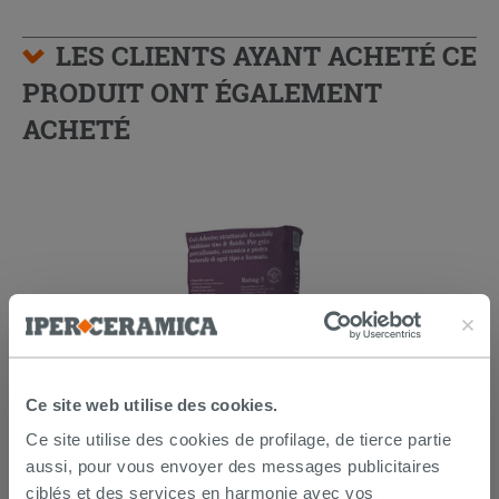
LES CLIENTS AYANT ACHETÉ CE
PRODUIT ONT ÉGALEMENT
ACHETÉ
Ce site web utilise des cookies.
Kerakoll h40 No Limits blanc 25Kg -
Ce site utilise des cookies de profilage, de tierce partie
colle multifonction
aussi, pour vous envoyer des messages publicitaires
ciblés et des services en harmonie avec vos