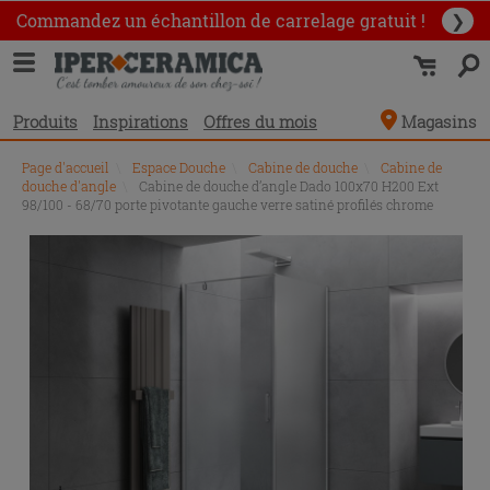
Commandez un échantillon
de carrelage gratuit !
❯
Produits
Inspirations
Offres du mois
Magasins
Page d'accueil
\
Espace Douche
\
Cabine de douche
\
Cabine de
douche d'angle
\
Cabine de douche d’angle Dado 100x70 H200 Ext
98/100 - 68/70 porte pivotante gauche verre satiné profilés chrome