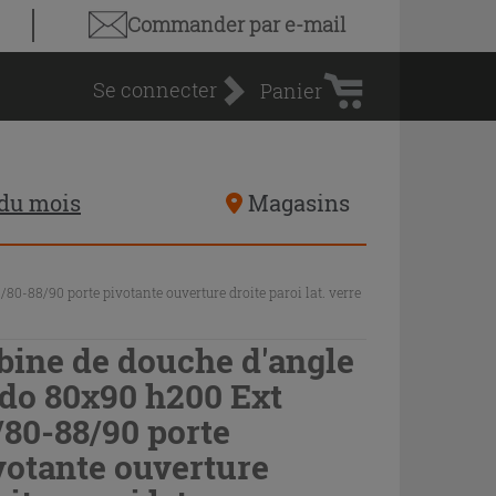
Panier
Commander par e-mail
d'achat
Se connecter
Panier
 du mois
Magasins
0-88/90 porte pivotante ouverture droite paroi lat. verre
bine de douche d'angle
do 80x90 h200 Ext
/80-88/90 porte
votante ouverture