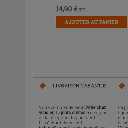
14,90 €
/PC
AJOUTER AU PANIER
LIVRAISON GARANTIE
Votre commande sera
livrée chez
La p
vous en 15 jours ouvrés
à compter
ligne
de la réception du paiement.
stand
Les échantillons sont
élev
habituellement livrés en quelques
Vous