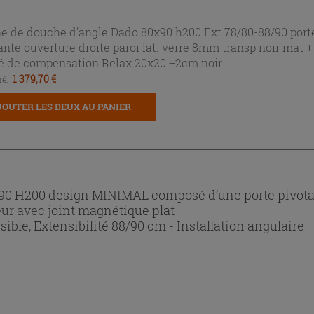
e de douche d'angle Dado 80x90 h200 Ext 78/80-88/90 port
ante ouverture droite paroi lat. verre 8mm transp noir mat +
lé de compensation Relax 20x20 +2cm noir
1 379,70 €
é:
JOUTER LES DEUX AU PANIER
90 H200 design MINIMAL composé d’une porte pivota
ieur avec joint magnétique plat
sible, Extensibilité 88/90 cm - Installation angulaire