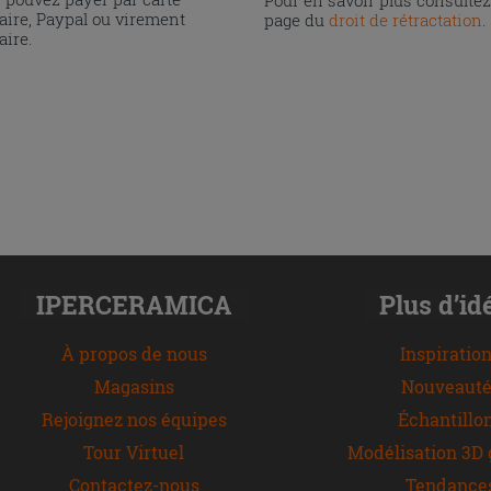
Pour en savoir plus consultez
aire, Paypal ou virement
page du
droit de rétractation
.
aire.
IPERCERAMICA
Plus d’id
À propos de nous
Inspiratio
Magasins
Nouveauté
Rejoignez nos équipes
Échantillo
Tour Virtuel
Modélisation 3D 
Contactez-nous
Tendance