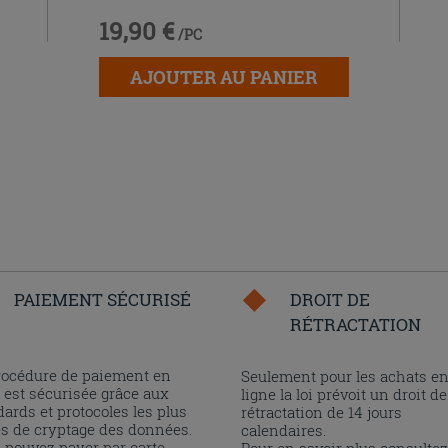
19,90 €
/PC
AJOUTER AU PANIER
PAIEMENT SÉCURISÉ
DROIT DE
RÉTRACTATION
rocédure de paiement en
Seulement pour les achats e
 est sécurisée grâce aux
ligne la loi prévoit un droit de
ards et protocoles les plus
rétractation de 14 jours
és de cryptage des données.
calendaires.
 pouvez payer par carte