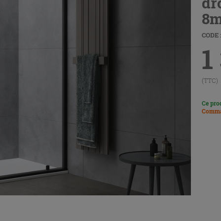
dro
8m
CODE 
1
(TTC)
Ce pro
Comma