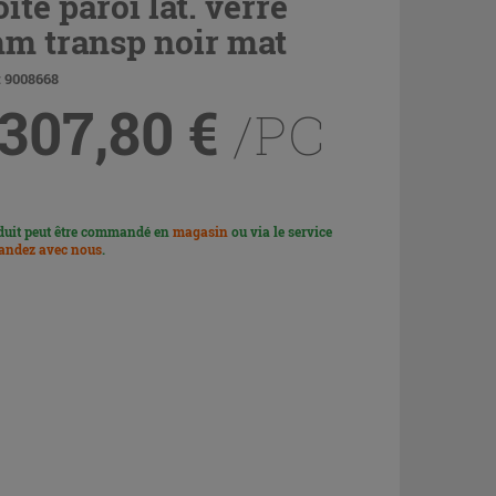
ite paroi lat. verre
m transp noir mat
: 9008668
 307,80
€
/PC
duit peut être commandé en
magasin
ou via le service
ndez avec nous
.