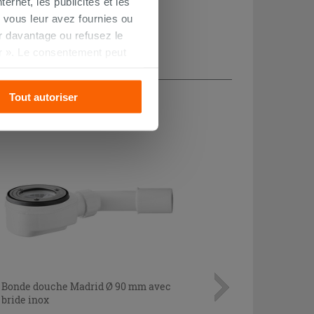
ernet, les publicités et les
 vous leur avez fournies ou
oir davantage ou refusez le
r ». Le consentement peut
s pourrez continuer à
CHETÉ
Tout autoriser
Bonde douche Madrid Ø 90 mm avec
bride inox