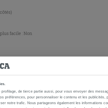
 côtés)
lus facile :
Non
ies.
 douche d'angle
e profilage, de tierce partie aussi, pour vous envoyer des messag
 préférences, pour personnaliser le contenu et les publicités, p
ser notre trafic. Nous partageons également les informations c