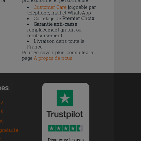
 la
professionnel et personnalisé :
Customer Care
joignable par
téléphone, mail et WhatsApp
Carrelage de
Premier Choix
Garantie anti-casse
:
remplacement gratuit ou
remboursement
Livraison dans toute la
France
Pour en savoir plus, consultez la
page
À propos de nous
.
ées
ns
s
ns
gratuite
s