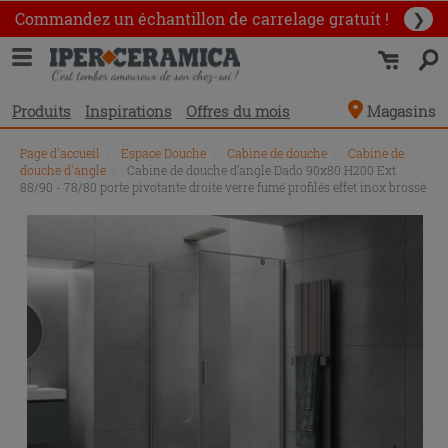
Commandez un échantillon
de carrelage gratuit !
❯
Produits
Inspirations
Offres du mois
Magasins
Page d'accueil
\
Espace Douche
\
Cabine de douche
\
Cabine de
douche d'angle
\
Cabine de douche d’angle Dado 90x80 H200 Ext
88/90 - 78/80 porte pivotante droite verre fumé profilés effet inox brossé