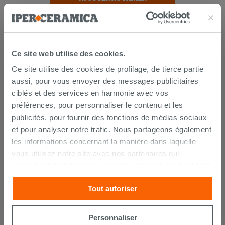
Ce site web utilise des cookies.
Ce site utilise des cookies de profilage, de tierce partie
aussi, pour vous envoyer des messages publicitaires
ciblés et des services en harmonie avec vos
préférences, pour personnaliser le contenu et les
LIVRAISON GARANTIE
publicités, pour fournir des fonctions de médias sociaux
et pour analyser notre trafic. Nous partageons également
les informations concernant la manière dans laquelle
Votre commande sera
livrée chez vous en 15 jours
vous utilisez notre site avec nos partenaires qui
ouvrés
à compter de la réception du paiement.
Les échantillons sont habituellement livrés en
s’occupent d’analyser les données Internet, les publicités
quelques jours.
et les réseaux sociaux. Lesdits partenaires pourraient
IPERCERAMICA collabore depuis de nombreuses
Tout autoriser
combiner ces informations avec d’autres que vous leur
années avec les plus grands
spécialistes des
transports internationaux
et l'expédition des produits
avez fournies ou qu’ils ont recueillies à partir de votre
est suivie par tracking.
utilisation sur leurs services. Si vous souhaitez en savoir
Personnaliser
Pour en savoir plus consultez la rubrique
délais et