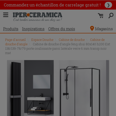
Commandez un échantillon
de carrelage gratuit !
❯
Produits
Inspirations
Offres du mois
Magasins
Page d'accueil
\
Espace Douche
\
Cabine de douche
\
Cabine de
douche d'angle
\
Cabine de douche d'angle feng shui 80x140 h200 Ext
138/139-78/79 porte coulissante paroi latérale verre 6 mm transp noir
mat