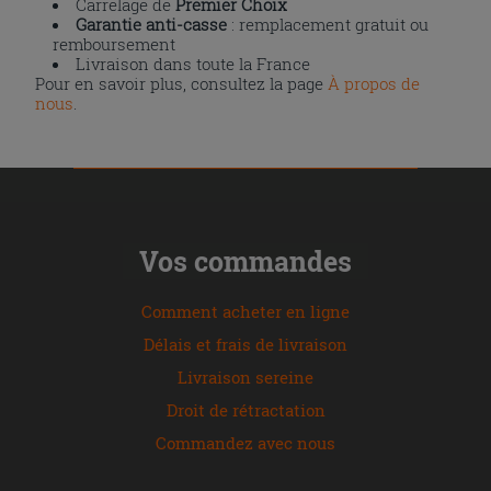
Carrelage de
Premier Choix
Garantie anti-casse
: remplacement gratuit ou
remboursement
Livraison dans toute la France
Pour en savoir plus, consultez la page
À propos de
nous
.
Vos commandes
Comment acheter en ligne
Délais et frais de livraison
Livraison sereine
Droit de rétractation
Commandez avec nous