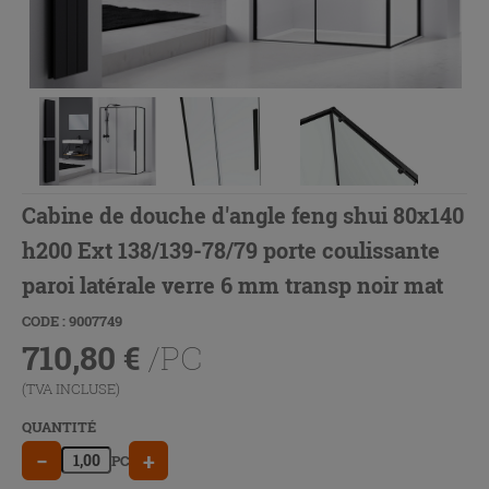
Cabine de douche d'angle feng shui 80x140
h200 Ext 138/139-78/79 porte coulissante
paroi latérale verre 6 mm transp noir mat
CODE : 9007749
710,80
€
/PC
(TVA INCLUSE)
QUANTITÉ
−
+
PC