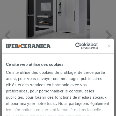
Porte de douche coulissante Feng
Shui 140 cm h200 Ext 137,5/138,5
verre transparent 6 mm noir mat
435,90 €
/PC
Ce site web utilise des cookies.
Ce site utilise des cookies de profilage, de tierce partie
AJOUTER AU PANIER
aussi, pour vous envoyer des messages publicitaires
ciblés et des services en harmonie avec vos
préférences, pour personnaliser le contenu et les
publicités, pour fournir des fonctions de médias sociaux
et pour analyser notre trafic. Nous partageons également
les informations concernant la manière dans laquelle
vous utilisez notre site avec nos partenaires qui