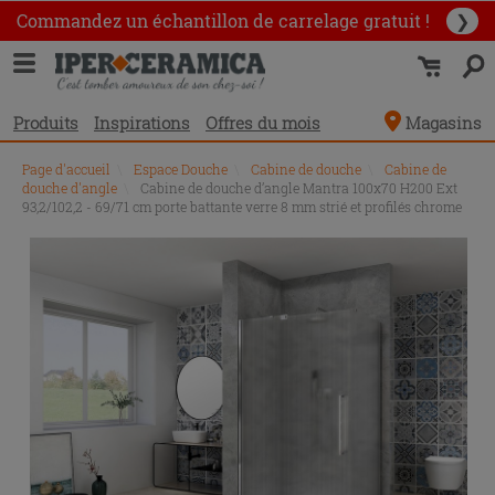
Commandez un échantillon
de carrelage gratuit !
❯
Produits
Inspirations
Offres du mois
Magasins
Page d'accueil
\
Espace Douche
\
Cabine de douche
\
Cabine de
douche d'angle
\
Cabine de douche d’angle Mantra 100x70 H200 Ext
93,2/102,2 - 69/71 cm porte battante verre 8 mm strié et profilés chrome