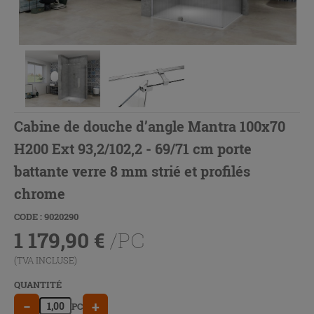
Cabine de douche d’angle Mantra 100x70
H200 Ext 93,2/102,2 - 69/71 cm porte
battante verre 8 mm strié et profilés
chrome
CODE : 9020290
1 179,90
€
/PC
(TVA INCLUSE)
QUANTITÉ
−
+
PC