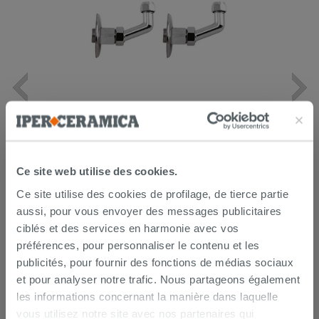
Lot de 2 coudes sous lavabo 45° laiton
chromé
14,90 €
/PC
Ce site web utilise des cookies.
AJOUTER AU PANIER
Ce site utilise des cookies de profilage, de tierce partie
aussi, pour vous envoyer des messages publicitaires
ciblés et des services en harmonie avec vos
préférences, pour personnaliser le contenu et les
publicités, pour fournir des fonctions de médias sociaux
et pour analyser notre trafic. Nous partageons également
les informations concernant la manière dans laquelle
vous utilisez notre site avec nos partenaires qui