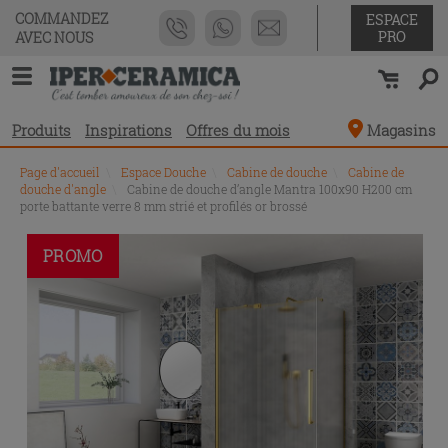
COMMANDEZ
ESPACE
PRO
AVEC NOUS
Produits
Inspirations
Offres du mois
Magasins
Page d'accueil
\
Espace Douche
\
Cabine de douche
\
Cabine de
douche d'angle
\
Cabine de douche d’angle Mantra 100x90 H200 cm
porte battante verre 8 mm strié et profilés or brossé
PROMO