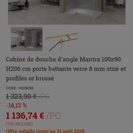
Cabine de douche d’angle Mantra 100x90
H200 cm porte battante verre 8 mm strié et
profilés or brossé
CODE : 9020298
1 323,90 €
/PC
-14,13 %
1 136,74
€
/PC
(TVA INCLUSE)
Offre valable jusqu’au 31 août 2026