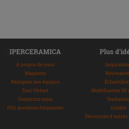
IPERCERAMICA
Plus d’id
À propos de nous
Inspiratio
Magasins
Nouveauté
Rejoignez nos équipes
Échantillo
Tour Virtuel
Modélisation 3D 
Contactez-nous
Tendance
FAQ questions fréquentes
Guides
Découvrez d'autres 