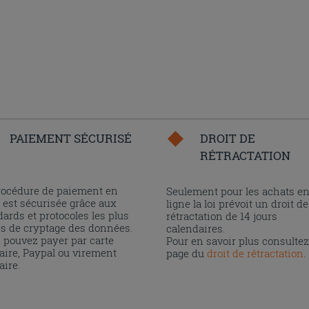
PAIEMENT SÉCURISÉ
DROIT DE
RÉTRACTATION
rocédure de paiement en
Seulement pour les achats e
 est sécurisée grâce aux
ligne la loi prévoit un droit de
ards et protocoles les plus
rétractation de 14 jours
és de cryptage des données.
calendaires.
 pouvez payer par carte
Pour en savoir plus consultez
aire, Paypal ou virement
page du
droit de rétractation
.
aire.