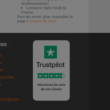
remboursement
Livraison dans toute la
France
Pour en savoir plus, consultez la
page
À propos de nous
.
ées
ns
s
ns
gratuite
s
catégories