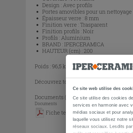
Design :
Avec profils
Portes amovibles pour un nettoyage p
Épaisseur verre :
8 mm
Finition verre :
Trasparent
Finition profils :
Noir
Profils :
Aluminium
BRAND :
IPERCERAMICA
HAUTEUR (cm) :
200
Poids : 96,5 kg
Découvrez toute la collection
Cabine de
Ce site web utilise des cook
Documents
( 1 - 1 sur 1 )
Ce site utilise des cookies d
Documents
services en harmonie avec vos
Fiche technique
médias sociaux et pour analy
laquelle vous utilisez notre s
réseaux sociaux. Lesdits par