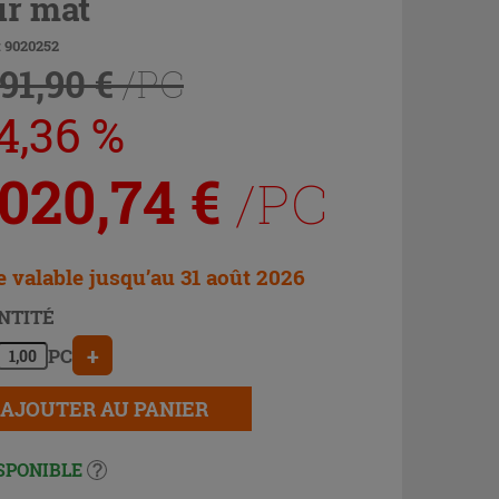
ir mat
: 9020252
191,90 €
/PC
4,36 %
 020,74
€
/PC
e valable jusqu’au 31 août 2026
NTITÉ
+
PC
AJOUTER AU PANIER
SPONIBLE