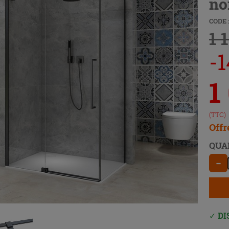
no
CODE 
1 
-1
1
(TTC)
Offr
QUA
−
DI