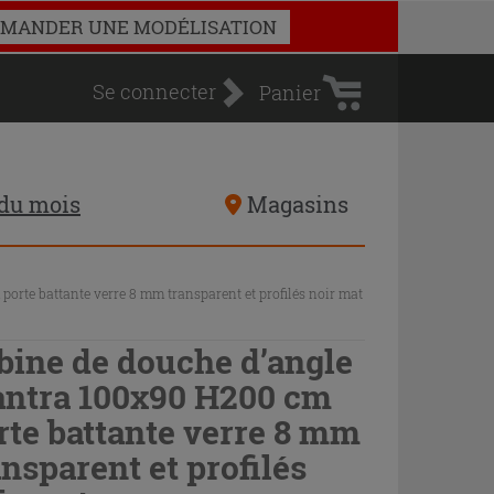
Panier
MANDER UNE MODÉLISATION
d'achat
Se connecter
Panier
 du mois
Magasins
orte battante verre 8 mm transparent et profilés noir mat
bine de douche d’angle
ntra 100x90 H200 cm
rte battante verre 8 mm
ansparent et profilés