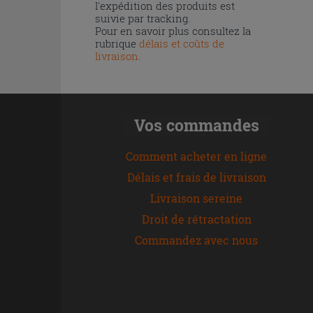
l'expédition des produits est
suivie par tracking.
Pour en savoir plus consultez la
rubrique
délais et coûts de
livraison
.
Vos commandes
Comment acheter en ligne
Délais et frais de livraison
Livraison sereine
Droit de rétractation
Commandez avec nous