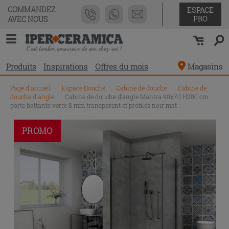
COMMANDEZ
ESPACE
PRO
AVEC NOUS
Produits
Inspirations
Offres du mois
Magasins
Page d'accueil
\
Espace Douche
\
Cabine de douche
\
Cabine de
douche d'angle
\
Cabine de douche d’angle Mantra 90x70 H200 cm
porte battante verre 8 mm transparent et profilés noir mat
PROMO