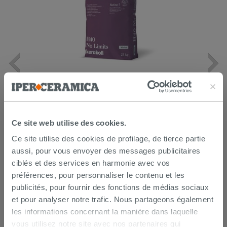
Kerakoll h40 No Limits blanc 25Kg -
colle multifonction
26,99 €
/PC
Ce site web utilise des cookies.
AJOUTER AU PANIER
Ce site utilise des cookies de profilage, de tierce partie
aussi, pour vous envoyer des messages publicitaires
ciblés et des services en harmonie avec vos
préférences, pour personnaliser le contenu et les
publicités, pour fournir des fonctions de médias sociaux
et pour analyser notre trafic. Nous partageons également
les informations concernant la manière dans laquelle
vous utilisez notre site avec nos partenaires qui