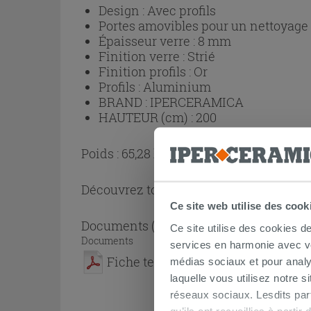
Design :
Avec profils
Portes amovibles pour un nettoyage p
Épaisseur verre :
8 mm
Finition verre :
Strié
Finition profils :
Or
Profils :
Aluminium
BRAND :
IPERCERAMICA
HAUTEUR (cm) :
200
Poids : 65,28 kg
Découvrez toute la collection
Cabine de
Ce site web utilise des cook
Documents
( 1 - 1 sur 1 )
Ce site utilise des cookies d
Documents
services en harmonie avec vos
Fiche technique
médias sociaux et pour analy
laquelle vous utilisez notre s
réseaux sociaux. Lesdits par
qu’ils ont recueillies à parti