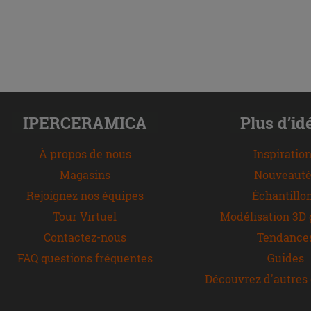
IPERCERAMICA
Plus d’id
À propos de nous
Inspiratio
Magasins
Nouveauté
Rejoignez nos équipes
Échantillo
Tour Virtuel
Modélisation 3D 
Contactez-nous
Tendance
FAQ questions fréquentes
Guides
Découvrez d'autres 