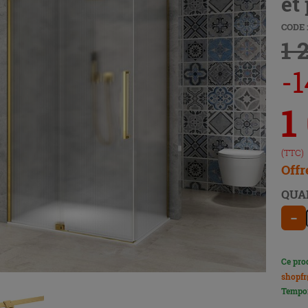
et
CODE :
1 
-1
1
(TTC)
Offr
QUA
−
Ce pro
shopfr
Tempor