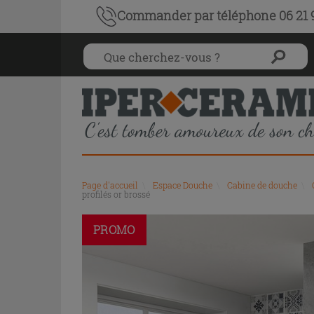
Commander par téléphone 06 21 9
Page d'accueil
\
Espace Douche
\
Cabine de douche
\
profilés or brossé
PROMO