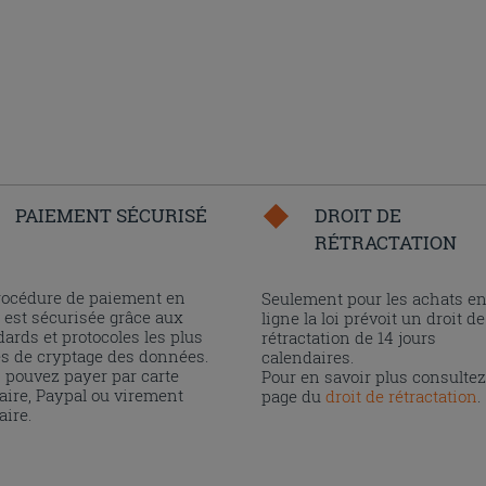
PAIEMENT SÉCURISÉ
DROIT DE
RÉTRACTATION
rocédure de paiement en
Seulement pour les achats e
 est sécurisée grâce aux
ligne la loi prévoit un droit de
ards et protocoles les plus
rétractation de 14 jours
és de cryptage des données.
calendaires.
 pouvez payer par carte
Pour en savoir plus consultez
aire, Paypal ou virement
page du
droit de rétractation
.
aire.