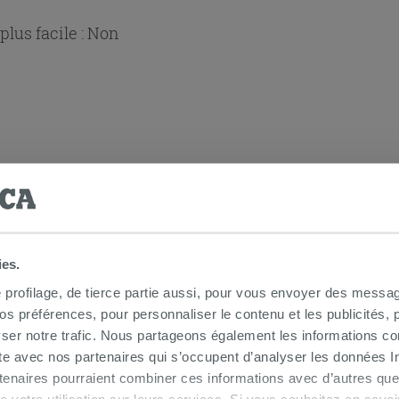
lus facile :
Non
 douche d'angle
ies.
e profilage, de tierce partie aussi, pour vous envoyer des messag
 préférences, pour personnaliser le contenu et les publicités, p
ser notre trafic. Nous partageons également les informations c
ite avec nos partenaires qui s’occupent d’analyser les données Int
tenaires pourraient combiner ces informations avec d’autres que
r de votre utilisation sur leurs services. Si vous souhaitez en sav