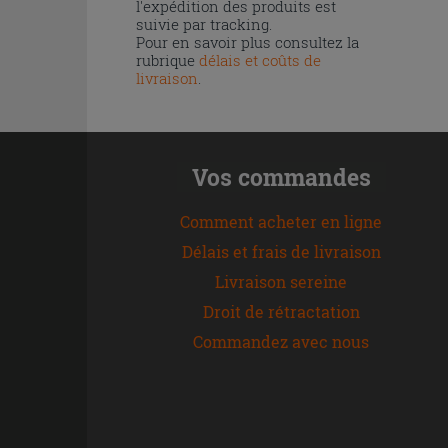
l'expédition des produits est
suivie par tracking.
Pour en savoir plus consultez la
rubrique
délais et coûts de
livraison
.
Vos commandes
Comment acheter en ligne
Délais et frais de livraison
Livraison sereine
Droit de rétractation
Commandez avec nous