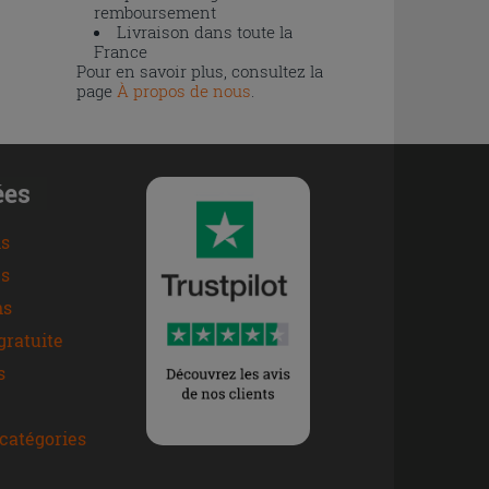
remboursement
Livraison dans toute la
France
Pour en savoir plus, consultez la
page
À propos de nous
.
ées
ns
s
ns
gratuite
s
catégories