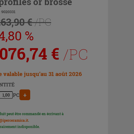
 profilés or brossé
 9020331
263,90 €
/PC
4,80 %
 076,74
€
/PC
e valable jusqu’au 31 août 2026
NTITÉ
+
PC
duit peut être commandé en écrivant à
@iperceramica.it
.
airement indisponible.