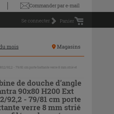
Panier
Commander par e-mail
d'achat
Se connecter
Panier
 du mois
Magasins
,2/92,2 - 79/81 cm porte battante verre 8 mm strié et
bine de douche d’angle
ntra 90x80 H200 Ext
,2/92,2 - 79/81 cm porte
ttante verre 8 mm strié