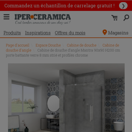
Commandez un échantillon
de carrelage gratuit !
❯
Produits
Inspirations
Offres du mois
Magasins
Page d'accueil
\
Espace Douche
\
Cabine de douche
\
Cabine de
douche d'angle
\
Cabine de douche d’angle Mantra 90x90 H200 cm
porte battante verre 8 mm strié et profilés chrome