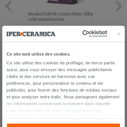
Kerakoll h40 No Limits blanc 25Kg -
colle multifonction
26,99 €
/PC
AJOUTER AU PANIER
Ce site web utilise des cookies.
Ce site utilise des cookies de profilage, de tierce partie
aussi, pour vous envoyer des messages publicitaires
ciblés et des services en harmonie avec vos
préférences, pour personnaliser le contenu et les
publicités, pour fournir des fonctions de médias sociaux
et pour analyser notre trafic. Nous partageons également
les informations concernant la manière dans laquelle
LIVRAISON GARANTIE
vous utilisez notre site avec nos partenaires qui
s’occupent d’analyser les données Internet, les publicités
et les réseaux sociaux. Lesdits partenaires pourraient