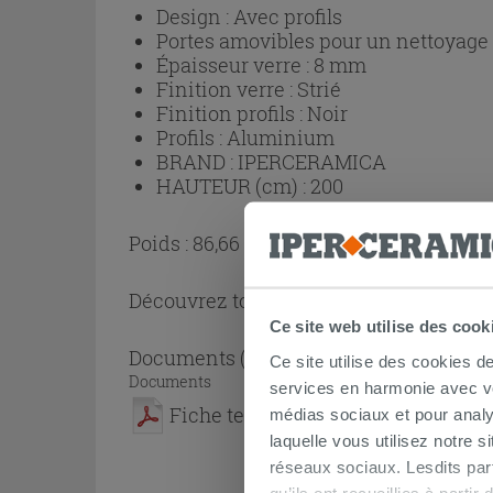
Design :
Avec profils
Portes amovibles pour un nettoyage p
Épaisseur verre :
8 mm
Finition verre :
Strié
Finition profils :
Noir
Profils :
Aluminium
BRAND :
IPERCERAMICA
HAUTEUR (cm) :
200
Poids : 86,66 kg
Découvrez toute la collection
Cabine de
Ce site web utilise des cook
Documents
( 1 - 1 sur 1 )
Ce site utilise des cookies d
Documents
services en harmonie avec vos
Fiche technique
médias sociaux et pour analy
laquelle vous utilisez notre s
réseaux sociaux. Lesdits par
qu’ils ont recueillies à parti