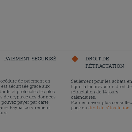
PAIEMENT SÉCURISÉ
DROIT DE
RÉTRACTATION
rocédure de paiement en
Seulement pour les achats e
 est sécurisée grâce aux
ligne la loi prévoit un droit de
ards et protocoles les plus
rétractation de 14 jours
és de cryptage des données.
calendaires.
 pouvez payer par carte
Pour en savoir plus consultez
aire, Paypal ou virement
page du
droit de rétractation
.
aire.