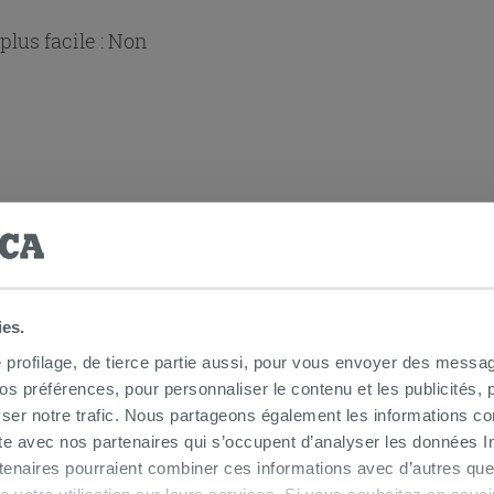
lus facile :
Non
 douche d'angle
ies.
e profilage, de tierce partie aussi, pour vous envoyer des messag
 préférences, pour personnaliser le contenu et les publicités, p
ser notre trafic. Nous partageons également les informations c
ite avec nos partenaires qui s’occupent d’analyser les données Int
tenaires pourraient combiner ces informations avec d’autres que
r de votre utilisation sur leurs services. Si vous souhaitez en sav