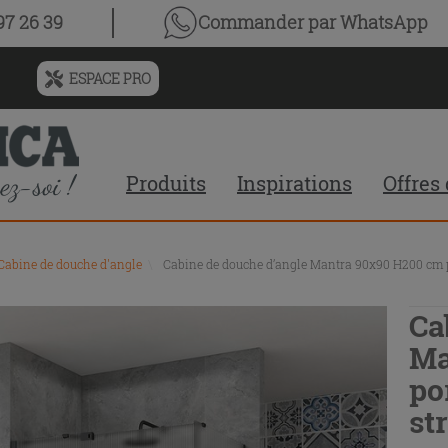
7 26 39
Commander par WhatsApp
ESPACE PRO
Menu
de
l'historique
des
Produits
Inspirations
Offres
recherches
et
du
contenu
Cabine de douche d'angle
\
Cabine de douche d’angle Mantra 90x90 H200 cm por
recommandé
du
site
Ca
Ma
po
st