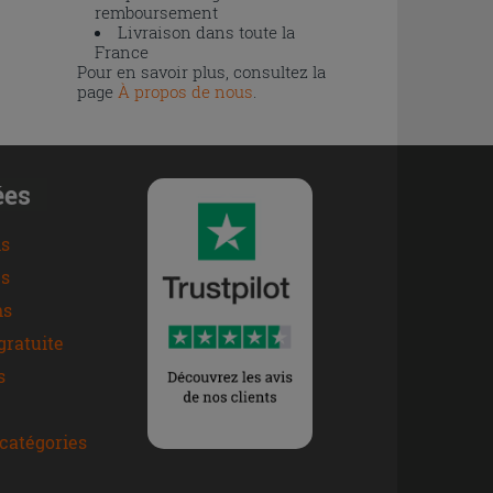
remboursement
Livraison dans toute la
France
Pour en savoir plus, consultez la
page
À propos de nous
.
ées
ns
s
ns
gratuite
s
catégories