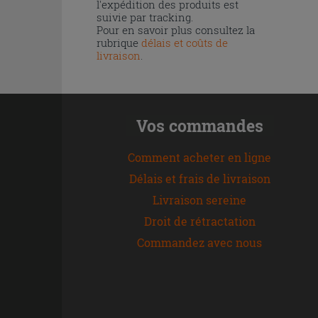
l'expédition des produits est
suivie par tracking.
Pour en savoir plus consultez la
rubrique
délais et coûts de
livraison
.
Vos commandes
Comment acheter en ligne
Délais et frais de livraison
Livraison sereine
Droit de rétractation
Commandez avec nous