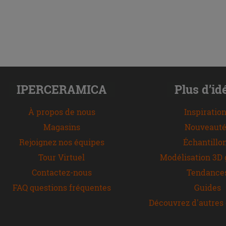
IPERCERAMICA
Plus d’id
À propos de nous
Inspiratio
Magasins
Nouveauté
Rejoignez nos équipes
Échantillo
Tour Virtuel
Modélisation 3D 
Contactez-nous
Tendance
FAQ questions fréquentes
Guides
Découvrez d'autres 