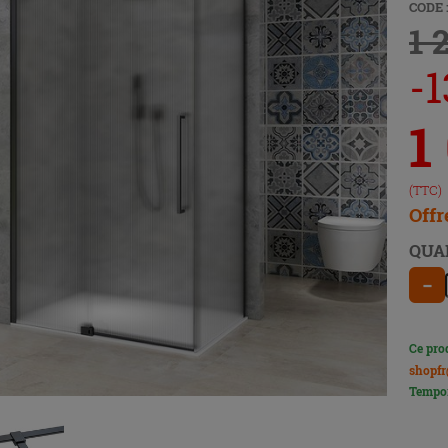
CODE 
1 
-1
1
(TTC)
Offr
QUA
−
Ce pro
shopfr
Tempor