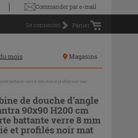
Panier
Commander par e-mail
d'achat
Se connecter
Panier
 du mois
Magasins
te battante verre 8 mm strié et profilés noir mat
bine de douche d’angle
ntra 90x90 H200 cm
rte battante verre 8 mm
rié et profilés noir mat