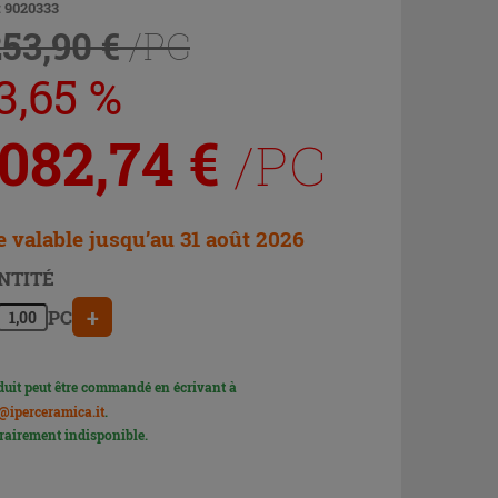
: 9020333
253,90 €
/PC
3,65 %
 082,74
€
/PC
e valable jusqu’au 31 août 2026
NTITÉ
+
PC
duit peut être commandé en écrivant à
@iperceramica.it
.
airement indisponible.