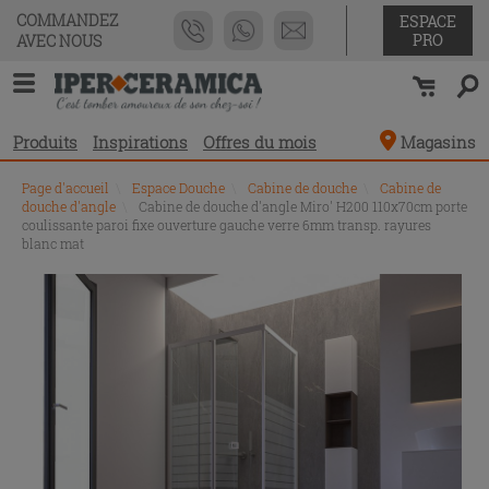
COMMANDEZ
ESPACE
PRO
AVEC NOUS
Produits
Inspirations
Offres du mois
Magasins
Page d'accueil
\
Espace Douche
\
Cabine de douche
\
Cabine de
douche d'angle
\
Cabine de douche d'angle Miro' H200 110x70cm porte
coulissante paroi fixe ouverture gauche verre 6mm transp. rayures
blanc mat