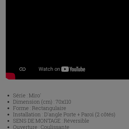
Série :
Miro'
Dimension (cm) :
70x110
Forme :
Rectangulaire
Installation :
D'angle Porte + Paroi (2 côtés)
SENS DE MONTAGE :
Réversible
Ouverture :
Coulissante