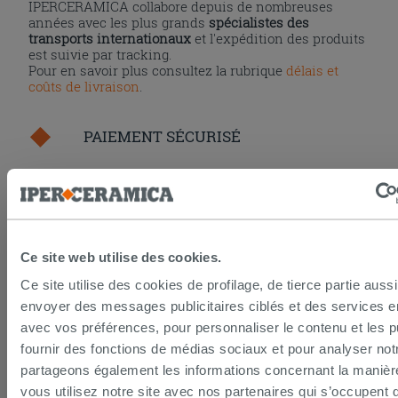
IPERCERAMICA collabore depuis de nombreuses
années avec les plus grands
spécialistes des
transports internationaux
et l'expédition des produits
est suivie par tracking.
Pour en savoir plus consultez la rubrique
délais et
coûts de livraison
.
PAIEMENT SÉCURISÉ
La procédure de paiement en ligne est sécurisée
grâce aux standards et protocoles les plus élevés de
cryptage des données. Vous pouvez payer par carte
bancaire, Paypal ou virement bancaire.
Ce site web utilise des cookies.
Ce site utilise des cookies de profilage, de tierce partie auss
envoyer des messages publicitaires ciblés et des services 
DROIT DE RÉTRACTATION
avec vos préférences, pour personnaliser le contenu et les pu
fournir des fonctions de médias sociaux et pour analyser notr
partageons également les informations concernant la manièr
Seulement pour les achats en ligne la loi prévoit un
droit de rétractation de 14 jours calendaires.
vous utilisez notre site avec nos partenaires qui s’occupent 