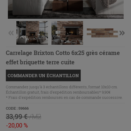
Carrelage Brixton Cotto 6x25 grès cérame
effet briquette terre cuite
COMMANDER UN ÉCHANTILLON
Commandez jusqu'à 3 échantillons différents, format 10x10 cm.
Échantillon gratuit, frais d’expédition remboursables* 9,90€
* Frais d'expédition remboursés en cas de commande successive.
CODE : 59666
33,99 €
/M2
-20,00 %