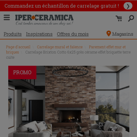
Commandez un échantillon
de carrelage gratuit !
❯
Produits
Inspirations
Offres du mois
Magasins
Page d'accueil
\
Carrelage mural et faïence
\
Parement effet mur et
briques
\
Carrelage Brixton Cotto 6x25 grès cérame effet briquette terre
cuite
PROMO