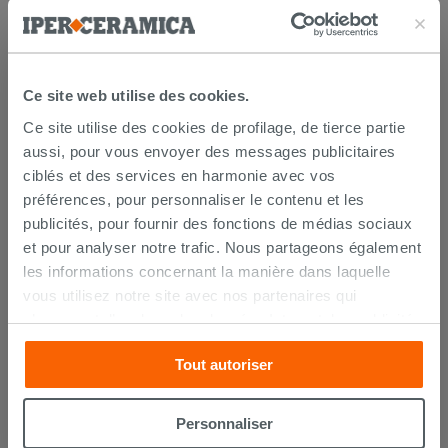
Ce site web utilise des cookies.
Ce site utilise des cookies de profilage, de tierce partie
aussi, pour vous envoyer des messages publicitaires
ciblés et des services en harmonie avec vos
LIVRAISON GARANTIE
préférences, pour personnaliser le contenu et les
publicités, pour fournir des fonctions de médias sociaux
et pour analyser notre trafic. Nous partageons également
les informations concernant la manière dans laquelle
Votre commande sera
livrée chez vous en 15 jours
ouvrés
à compter de la réception du paiement.
vous utilisez notre site avec nos partenaires qui
Les échantillons sont habituellement livrés en
s’occupent d’analyser les données Internet, les publicités
quelques jours.
et les réseaux sociaux. Lesdits partenaires pourraient
IPERCERAMICA collabore depuis de nombreuses
années avec les plus grands
spécialistes des
Tout autoriser
combiner ces informations avec d’autres que vous leur
transports internationaux
et l'expédition des produits
avez fournies ou qu’ils ont recueillies à partir de votre
est suivie par tracking.
utilisation sur leurs services. Si vous souhaitez en savoir
Pour en savoir plus consultez la rubrique
délais et
Personnaliser
coûts de livraison
.
davantage ou refusez le consentement à tous les