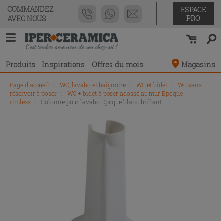
COMMANDEZ
ESPACE
PRO
AVEC NOUS
Produits
Inspirations
Offres du mois
Magasins
Page d'accueil
\
WC, lavabo et baignoire
\
WC et bidet
\
WC sans
réservoir à poser
\
WC + bidet à poser adossé au mur Epoque
rimless
\
Colonne pour lavabo Epoque blanc brillant