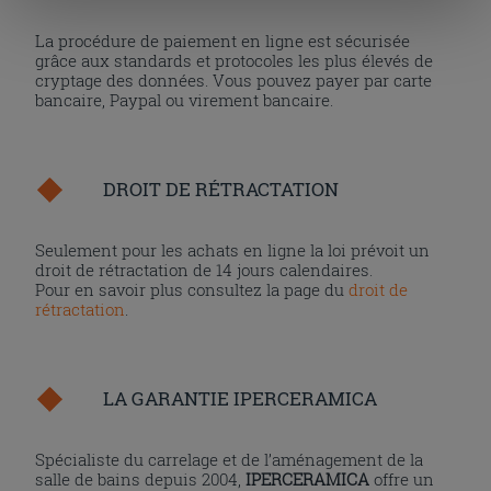
cliquant sur la touche « Acceptez tout ». En cliquant sur
La procédure de paiement en ligne est sécurisée
la touche « X », vous pourrez continuer à naviguer après
grâce aux standards et protocoles les plus élevés de
l'installation des cookies techniques uniquement.
cryptage des données. Vous pouvez payer par carte
bancaire, Paypal ou virement bancaire.
DROIT DE RÉTRACTATION
Seulement pour les achats en ligne la loi prévoit un
droit de rétractation de 14 jours calendaires.
Pour en savoir plus consultez la page du
droit de
rétractation
.
LA GARANTIE IPERCERAMICA
Spécialiste du carrelage et de l’aménagement de la
salle de bains depuis 2004,
IPERCERAMICA
offre un