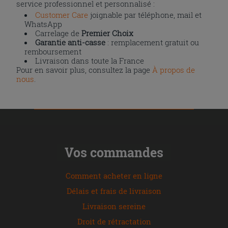
service professionnel et personnalisé :
Customer Care
joignable par téléphone, mail et
WhatsApp
Carrelage de
Premier Choix
Garantie anti-casse
: remplacement gratuit ou
remboursement
Livraison dans toute la France
Pour en savoir plus, consultez la page
À propos de
nous
.
Vos commandes
Comment acheter en ligne
Délais et frais de livraison
Livraison sereine
Droit de rétractation