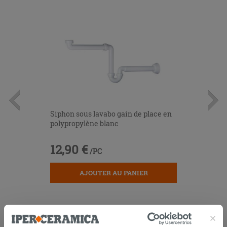
Siphon sous lavabo gain de place en
polypropylène blanc
12,90 €
/PC
AJOUTER AU PANIER