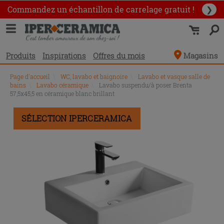
Commandez un échantillon
de carrelage gratuit !
❯
Produits
Inspirations
Offres du mois
Magasins
Page d'accueil
\
WC, lavabo et baignoire
\
Lavabo et vasque salle de
bains
\
Lavabo céramique
\
Lavabo suspendu/à poser Brenta
57,5x45,5 en céramique blanc brillant
SÉLECTION IPERCERAMICA