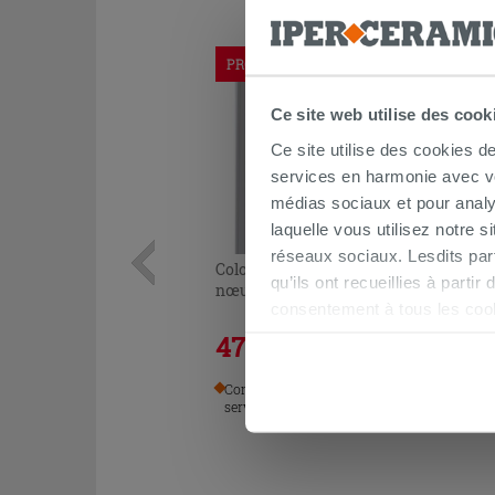
PROMO
Ce site web utilise des cook
Ce site utilise des cookies d
services en harmonie avec vos
médias sociaux et pour analy
laquelle vous utilisez notre s
réseaux sociaux. Lesdits par
Colonne 2 portes BONK chêne à
qu’ils ont recueillies à parti
nœuds
consentement à tous les coo
être exprimé en cliquant sur 
476,92 €
635,90 €
-25,00 %
/PC
naviguer après l'installatio
Commandable en magasin ou via le
service client