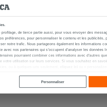
PROMO
ies.
e profilage, de tierce partie aussi, pour vous envoyer des messag
 préférences, pour personnaliser le contenu et les publicités, p
ser notre trafic. Nous partageons également les informations c
ite avec nos partenaires qui s’occupent d’analyser les données Int
tenaires pourraient combiner ces informations avec d’autres que
Armoire 2 portes BONK blanc brillant
r de votre utilisation sur leurs services. Si vous souhaitez en sav
kies, ou à quelques-uns seulement,
cliquez ici
ou « personalize
la touche « Acceptez tout ». En cliquant sur la touche « X », vou
183,67 €
244,90 €
-25,00 %
/PC
n des cookies techniques uniquement.
Personnaliser
Commandable en magasin ou via le
service client