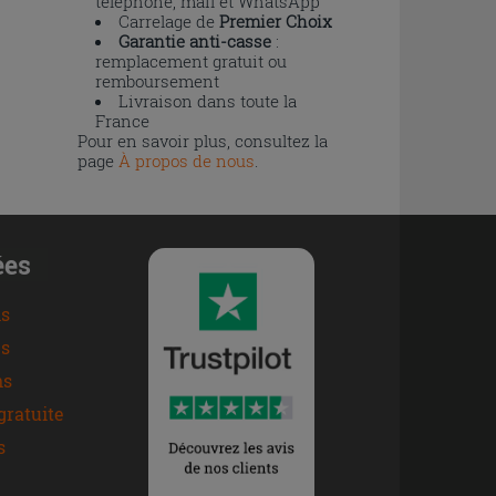
téléphone, mail et WhatsApp
Carrelage de
Premier Choix
Garantie anti-casse
:
remplacement gratuit ou
remboursement
Livraison dans toute la
France
Pour en savoir plus, consultez la
page
À propos de nous
.
ées
ns
s
ns
gratuite
s