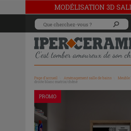
MODÉLISATION 3D SAL
Page d'accueil
\
Aménagement salle de bains
\
Meuble 
droite blanc matrix/chêne
PROMO