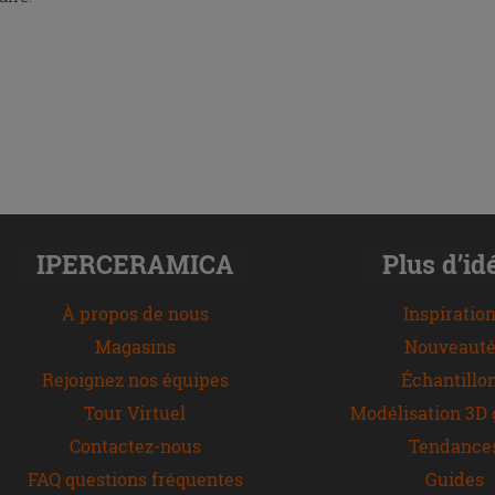
IPERCERAMICA
Plus d’id
À propos de nous
Inspiratio
Magasins
Nouveauté
Rejoignez nos équipes
Échantillo
Tour Virtuel
Modélisation 3D 
Contactez-nous
Tendance
FAQ questions fréquentes
Guides