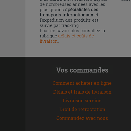
de nombreuses années avec les
plus grands
spécialistes des
transports internationaux
et
l'expédition des produits est
suivie par tracking.
Pour en savoir plus consultez la
rubrique
délais et coûts de
livraison
.
Vos commandes
Comment acheter en ligne
Délais et frais de livraison
Livraison sereine
Droit de rétractation
Commandez avec nous