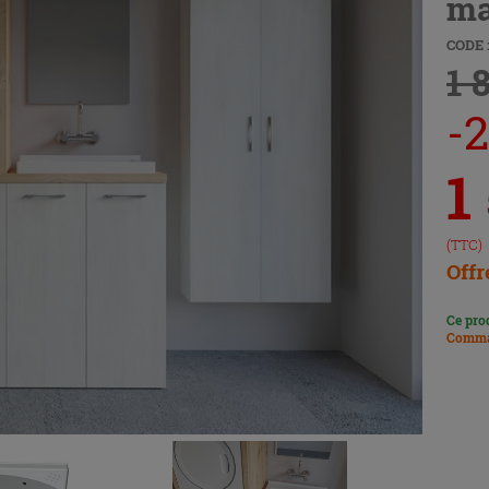
ma
CODE :
1 
-
1
(TTC)
Offr
Ce pro
Comma