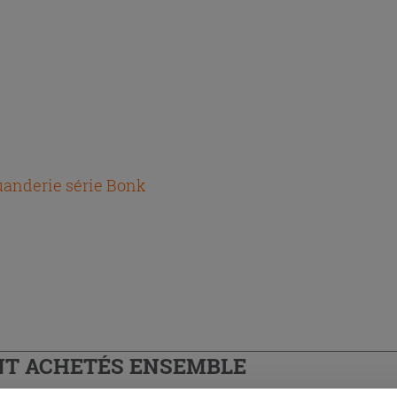
anderie série Bonk
T ACHETÉS ENSEMBLE