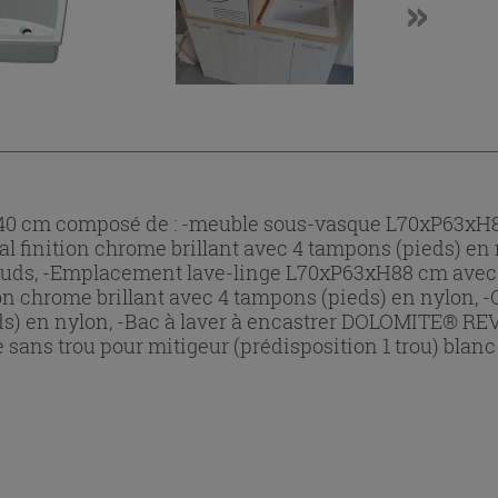
140 cm composé de : -meuble sous-vasque L70xP63xH
al finition chrome brillant avec 4 tampons (pieds) en 
ouds, -Emplacement lave-linge L70xP63xH88 cm avec 
ion chrome brillant avec 4 tampons (pieds) en nylon,
ds) en nylon, -Bac à laver à encastrer DOLOMITE® R
ns trou pour mitigeur (prédisposition 1 trou) blanc b