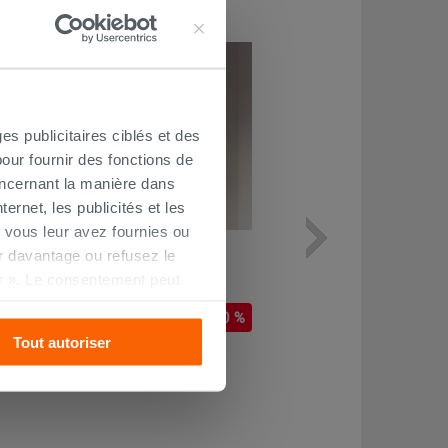
PROMO
es publicitaires ciblés et des
our fournir des fonctions de
oncernant la manière dans
ernet, les publicités et les
 vous leur avez fournies ou
Armoire 2 portes BONK chêne à
oir davantage ou refusez le
nœuds
r ». Le consentement peut
s pourrez continuer à
176,92 €
235,90 €
-25,00 %
/PC
Tout autoriser
Commandable en magasin ou via le
service client