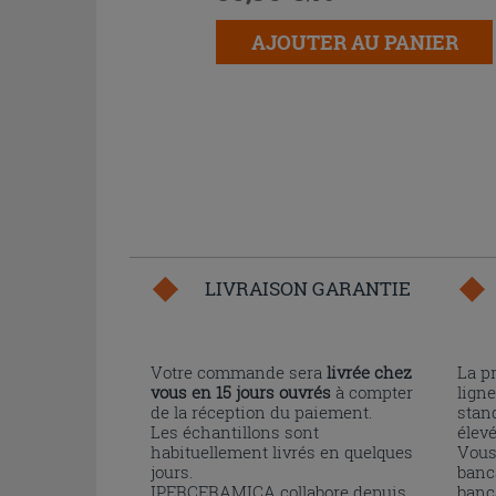
AJOUTER AU PANIER
LIVRAISON GARANTIE
Votre commande sera
livrée chez
La p
vous en 15 jours ouvrés
à compter
ligne
de la réception du paiement.
stand
Les échantillons sont
élev
habituellement livrés en quelques
Vous
jours.
banc
IPERCERAMICA collabore depuis
banc