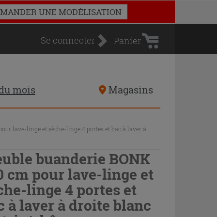
Panier
MANDER UNE MODÉLISATION
d'achat
Se connecter
Panier
 du mois
Magasins
r lave-linge et sèche-linge 4 portes et bac à laver à
uble buanderie BONK
0 cm pour lave-linge et
che-linge 4 portes et
c à laver à droite blanc