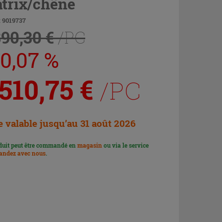
trix/chêne
 9019737
890,30 €
/PC
20,07 %
 510,75
€
/PC
e valable jusqu’au 31 août 2026
duit peut être commandé en
magasin
ou via le service
ndez avec nous
.