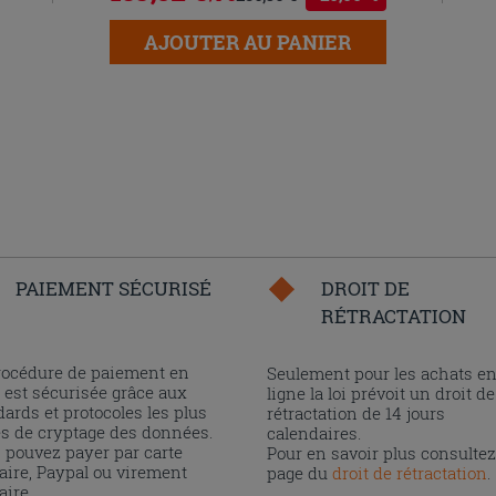
AJOUTER AU PANIER
PAIEMENT SÉCURISÉ
DROIT DE
RÉTRACTATION
rocédure de paiement en
Seulement pour les achats e
 est sécurisée grâce aux
ligne la loi prévoit un droit de
ards et protocoles les plus
rétractation de 14 jours
és de cryptage des données.
calendaires.
 pouvez payer par carte
Pour en savoir plus consultez
aire, Paypal ou virement
page du
droit de rétractation
.
aire.