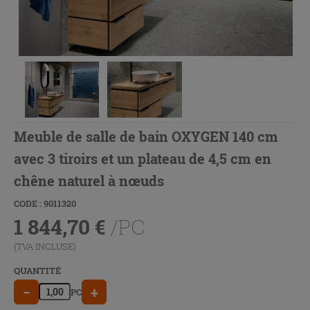
Meuble de salle de bain OXYGEN 140 cm
avec 3 tiroirs et un plateau de 4,5 cm en
chêne naturel à nœuds
CODE : 9011320
1 844,70
€
/PC
(TVA INCLUSE)
QUANTITÉ
−
+
PC