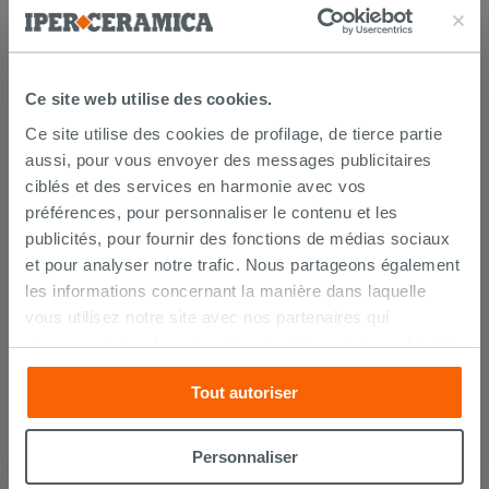
ACHETÉ
Ce site web utilise des cookies.
Ce site utilise des cookies de profilage, de tierce partie
aussi, pour vous envoyer des messages publicitaires
ciblés et des services en harmonie avec vos
préférences, pour personnaliser le contenu et les
publicités, pour fournir des fonctions de médias sociaux
et pour analyser notre trafic. Nous partageons également
les informations concernant la manière dans laquelle
vous utilisez notre site avec nos partenaires qui
Kerakoll h40 No Limits blanc 25Kg -
s’occupent d’analyser les données Internet, les publicités
colle multifonction
et les réseaux sociaux. Lesdits partenaires pourraient
Tout autoriser
26,99 €
combiner ces informations avec d’autres que vous leur
/PC
avez fournies ou qu’ils ont recueillies à partir de votre
utilisation sur leurs services. Si vous souhaitez en savoir
AJOUTER AU PANIER
Personnaliser
davantage ou refusez le consentement à tous les