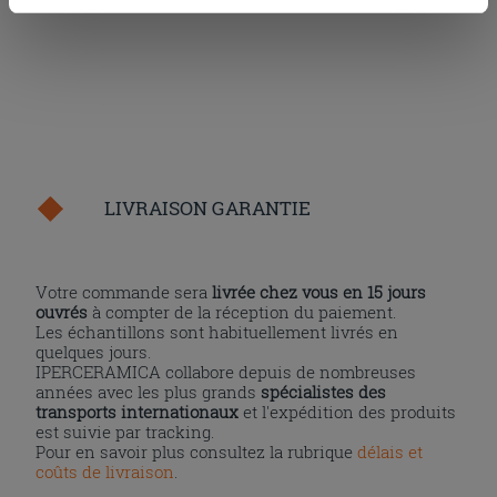
cookies, ou à quelques-uns seulement,
cliquez ici
ou
« personalizer ». Le consentement peut être exprimé en
cliquant sur la touche « Acceptez tout ». En cliquant sur
la touche « X », vous pourrez continuer à naviguer après
l'installation des cookies techniques uniquement.
LIVRAISON GARANTIE
Votre commande sera
livrée chez vous en 15 jours
ouvrés
à compter de la réception du paiement.
Les échantillons sont habituellement livrés en
quelques jours.
IPERCERAMICA collabore depuis de nombreuses
années avec les plus grands
spécialistes des
transports internationaux
et l'expédition des produits
est suivie par tracking.
Pour en savoir plus consultez la rubrique
délais et
coûts de livraison
.