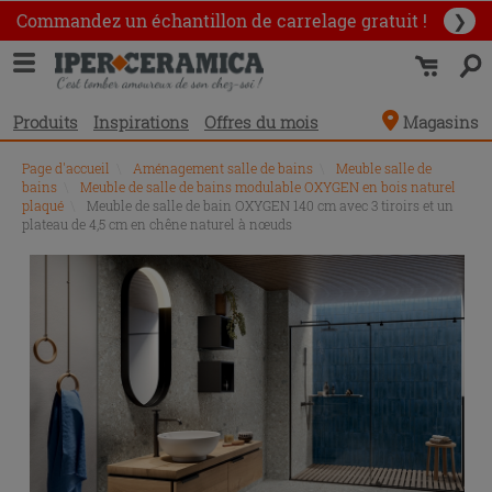
Commandez un échantillon
de carrelage gratuit !
❯
Produits
Inspirations
Offres du mois
Magasins
Page d'accueil
\
Aménagement salle de bains
\
Meuble salle de
bains
\
Meuble de salle de bains modulable OXYGEN en bois naturel
plaqué
\
Meuble de salle de bain OXYGEN 140 cm avec 3 tiroirs et un
plateau de 4,5 cm en chêne naturel à nœuds