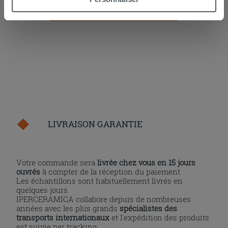
davantage ou refusez le consentement à tous les
AJOUTER AU PANIER
cookies, ou à quelques-uns seulement,
cliquez ici
ou
« personalizer ». Le consentement peut être exprimé en
cliquant sur la touche « Acceptez tout ». En cliquant sur
la touche « X », vous pourrez continuer à naviguer après
l'installation des cookies techniques uniquement.
LIVRAISON GARANTIE
Votre commande sera
livrée chez vous en 15 jours
ouvrés
à compter de la réception du paiement.
Les échantillons sont habituellement livrés en
quelques jours.
IPERCERAMICA collabore depuis de nombreuses
années avec les plus grands
spécialistes des
transports internationaux
et l'expédition des produits
est suivie par tracking.