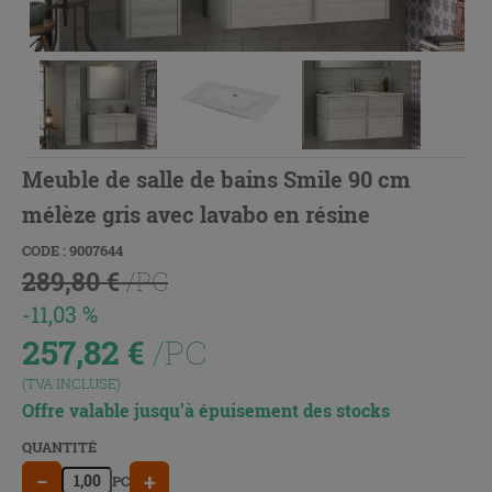
Meuble de salle de bains Smile 90 cm
mélèze gris avec lavabo en résine
CODE : 9007644
289,80 €
/PC
-11,03 %
257,82
€
/PC
(TVA INCLUSE)
Offre valable jusqu’à épuisement des stocks
QUANTITÉ
−
+
PC