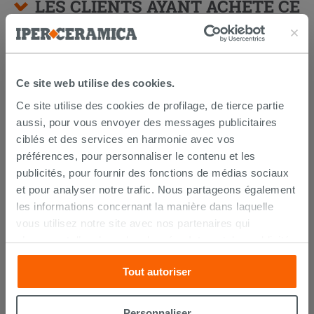
LES CLIENTS AYANT ACHETÉ CE
PRODUIT ONT ÉGALEMENT
ACHETÉ
Ce site web utilise des cookies.
Ce site utilise des cookies de profilage, de tierce partie
FINS DE SÉRIE
aussi, pour vous envoyer des messages publicitaires
ciblés et des services en harmonie avec vos
préférences, pour personnaliser le contenu et les
publicités, pour fournir des fonctions de médias sociaux
et pour analyser notre trafic. Nous partageons également
les informations concernant la manière dans laquelle
vous utilisez notre site avec nos partenaires qui
s’occupent d’analyser les données Internet, les publicités
Smile 90 Base 2 tiroirs 89x45 h45
et les réseaux sociaux. Lesdits partenaires pourraient
mélèze gris
Tout autoriser
combiner ces informations avec d’autres que vous leur
avez fournies ou qu’ils ont recueillies à partir de votre
127,92 €
159,90 €
-20,00 %
/PC
utilisation sur leurs services. Si vous souhaitez en savoir
Personnaliser