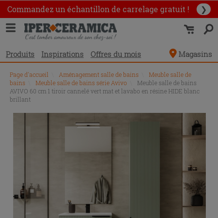
Commandez un échantillon
de carrelage gratuit !
❯
Produits
Inspirations
Offres du mois
Magasins
Page d'accueil
\
Aménagement salle de bains
\
Meuble salle de
bains
\
Meuble salle de bains série Avivo
\
Meuble salle de bains
AVIVO 60 cm 1 tiroir cannelé vert mat et lavabo en résine HIDE blanc
brillant