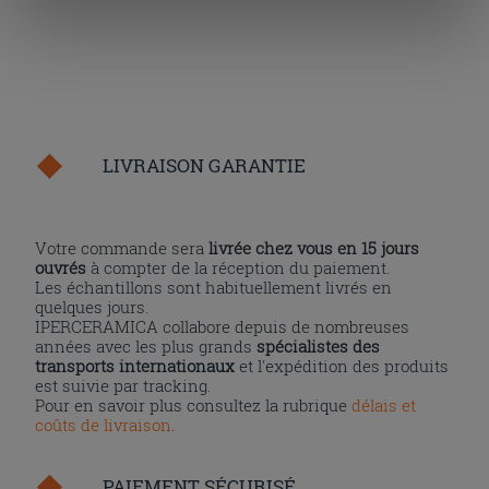
« personalizer ». Le consentement peut être exprimé en
cliquant sur la touche « Acceptez tout ». En cliquant sur
la touche « X », vous pourrez continuer à naviguer après
l'installation des cookies techniques uniquement.
LIVRAISON GARANTIE
Votre commande sera
livrée chez vous en 15 jours
ouvrés
à compter de la réception du paiement.
Les échantillons sont habituellement livrés en
quelques jours.
IPERCERAMICA collabore depuis de nombreuses
années avec les plus grands
spécialistes des
transports internationaux
et l'expédition des produits
est suivie par tracking.
Pour en savoir plus consultez la rubrique
délais et
coûts de livraison
.
PAIEMENT SÉCURISÉ