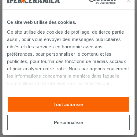
Ce site web utilise des cookies.
Ce site utilise des cookies de profilage, de tierce partie
aussi, pour vous envoyer des messages publicitaires
ciblés et des services en harmonie avec vos
préférences, pour personnaliser le contenu et les
publicités, pour fournir des fonctions de médias sociaux
et pour analyser notre trafic. Nous partageons également
les informations concernant la manière dans laquelle
Carrelage Quilt Black 20x20 grès
vous utilisez notre site avec nos partenaires qui
cérame effet carreaux de ciment
s’occupent d’analyser les données Internet, les publicités
et les réseaux sociaux. Lesdits partenaires pourraient
24,99 €
/M2
Tout autoriser
combiner ces informations avec d’autres que vous leur
avez fournies ou qu’ils ont recueillies à partir de votre
AJOUTER AU PANIER
utilisation sur leurs services. Si vous souhaitez en savoir
Personnaliser
davantage ou refusez le consentement à tous les
cookies, ou à quelques-uns seulement,
cliquez ici
ou