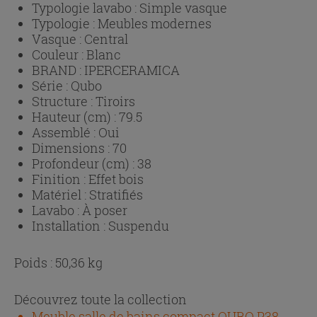
Typologie lavabo :
Simple vasque
Typologie :
Meubles modernes
Vasque :
Central
Couleur :
Blanc
BRAND :
IPERCERAMICA
Série :
Qubo
Structure :
Tiroirs
Hauteur (cm) :
79.5
Assemblé :
Oui
Dimensions :
70
Profondeur (cm) :
38
Finition :
Effet bois
Matériel :
Stratifiés
Lavabo :
À poser
Installation :
Suspendu
Poids : 50,36 kg
Découvrez toute la collection
Meuble salle de bains compact QUBO P38