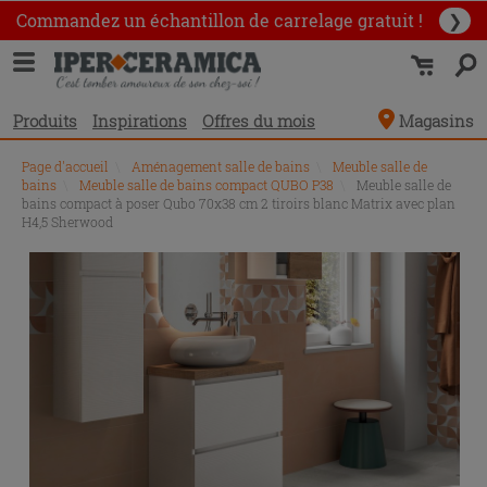
Commandez un échantillon
de carrelage gratuit !
❯
Produits
Inspirations
Offres du mois
Magasins
Page d'accueil
\
Aménagement salle de bains
\
Meuble salle de
bains
\
Meuble salle de bains compact QUBO P38
\
Meuble salle de
bains compact à poser Qubo 70x38 cm 2 tiroirs blanc Matrix avec plan
H4,5 Sherwood