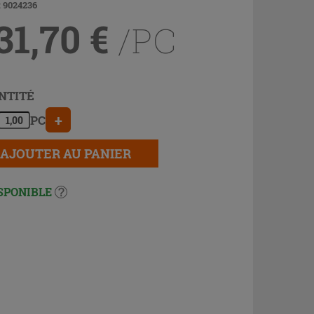
: 9024236
31,70
€
/PC
NTITÉ
+
PC
AJOUTER AU PANIER
SPONIBLE