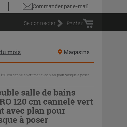
Panier
Commander par e-mail
d'achat
Se connecter
Panier
 du mois
Magasins
 120 cm cannelé vert mat avec plan pour vasque à poser
uble salle de bains
RO 120 cm cannelé vert
t avec plan pour
sque à poser