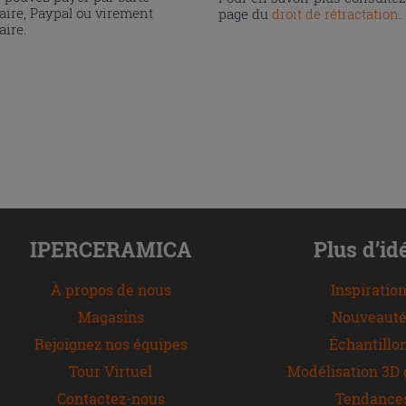
aire, Paypal ou virement
page du
droit de rétractation
.
aire.
IPERCERAMICA
Plus d’id
À propos de nous
Inspiratio
Magasins
Nouveauté
Rejoignez nos équipes
Échantillo
Tour Virtuel
Modélisation 3D 
Contactez-nous
Tendance