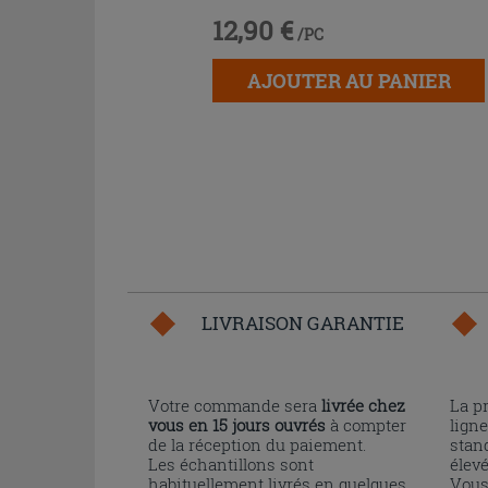
12,90 €
/PC
AJOUTER AU PANIER
LIVRAISON GARANTIE
Votre commande sera
livrée chez
La p
vous en 15 jours ouvrés
à compter
ligne
de la réception du paiement.
stand
Les échantillons sont
élev
habituellement livrés en quelques
Vous