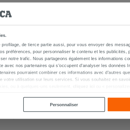
T ACHETÉS ENSEMBLE
ies.
e profilage, de tierce partie aussi, pour vous envoyer des messag
 préférences, pour personnaliser le contenu et les publicités, p
ser notre trafic. Nous partageons également les informations c
ite avec nos partenaires qui s’occupent d’analyser les données Int
tenaires pourraient combiner ces informations avec d’autres que
r de votre utilisation sur leurs services. Si vous souhaitez en sav
kies, ou à quelques-uns seulement,
cliquez ici
ou « personalize
la touche « Acceptez tout ». En cliquant sur la touche « X », vou
n des cookies techniques uniquement.
Personnaliser