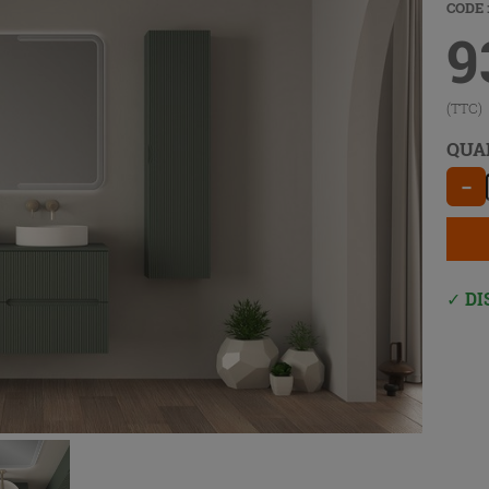
CODE 
9
(TTC)
QUA
−
DI