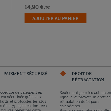
14,90 €
/PC
AJOUTER AU PANIER
PAIEMENT SÉCURISÉ
DROIT DE
RÉTRACTATION
rocédure de paiement en
Seulement pour les achats e
 est sécurisée grâce aux
ligne la loi prévoit un droit de
ards et protocoles les plus
rétractation de 14 jours
és de cryptage des données.
calendaires.
 pouvez payer par carte
Pour en savoir plus consultez