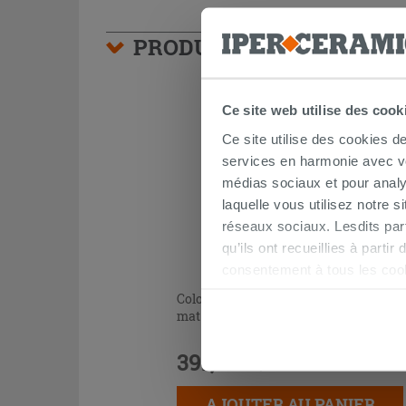
PRODUITS FRÉQUEMMEN
Ce site web utilise des cook
Ce site utilise des cookies d
services en harmonie avec vos
médias sociaux et pour analy
laquelle vous utilisez notre s
réseaux sociaux. Lesdits par
qu’ils ont recueillies à parti
consentement à tous les coo
être exprimé en cliquant sur 
Colonne Faro 35xH140 cm 1 porte vert
naviguer après l'installatio
mat
391,90 €
/PC
AJOUTER AU PANIER