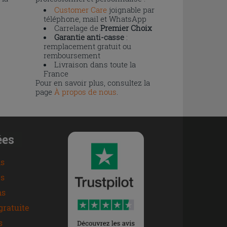
Customer Care
joignable par
téléphone, mail et WhatsApp
Carrelage de
Premier Choix
Garantie anti-casse
:
remplacement gratuit ou
remboursement
Livraison dans toute la
France
Pour en savoir plus, consultez la
page
À propos de nous
.
ées
ns
s
ns
gratuite
s