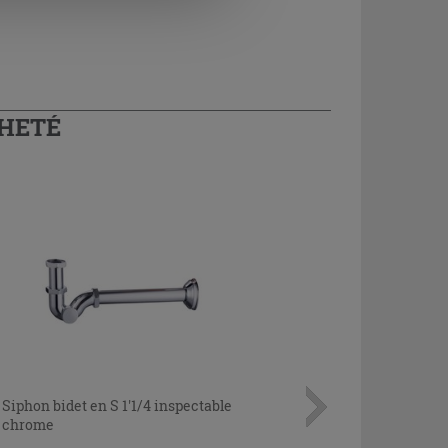
CHETÉ
Siphon bidet en S 1'1/4 inspectable
chrome