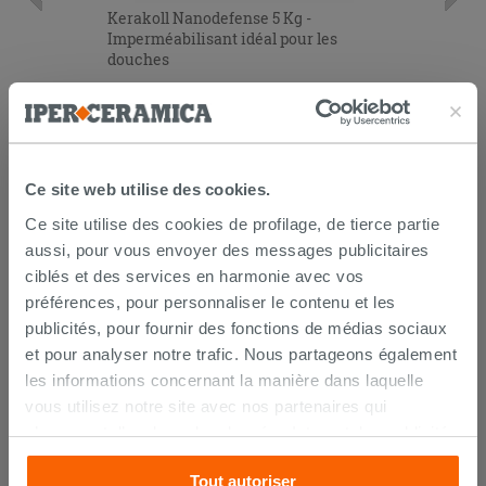
Kerakoll Nanodefense 5 Kg -
Imperméabilisant idéal pour les
douches
41,80 €
/PC
AJOUTER AU PANIER
Ce site web utilise des cookies.
Ce site utilise des cookies de profilage, de tierce partie
aussi, pour vous envoyer des messages publicitaires
ciblés et des services en harmonie avec vos
préférences, pour personnaliser le contenu et les
publicités, pour fournir des fonctions de médias sociaux
et pour analyser notre trafic. Nous partageons également
les informations concernant la manière dans laquelle
LIVRAISON GARANTIE
vous utilisez notre site avec nos partenaires qui
s’occupent d’analyser les données Internet, les publicités
et les réseaux sociaux. Lesdits partenaires pourraient
Votre commande sera
livrée chez vous en 15 jours
Tout autoriser
combiner ces informations avec d’autres que vous leur