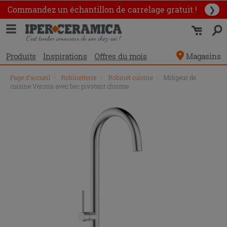
Commandez un échantillon
de carrelage gratuit !
❯
Produits
Inspirations
Offres du mois
Magasins
Page d'accueil
\
Robinetterie
\
Robinet cuisine
\
Mitigeur de
cuisine Verona avec bec pivotant chrome