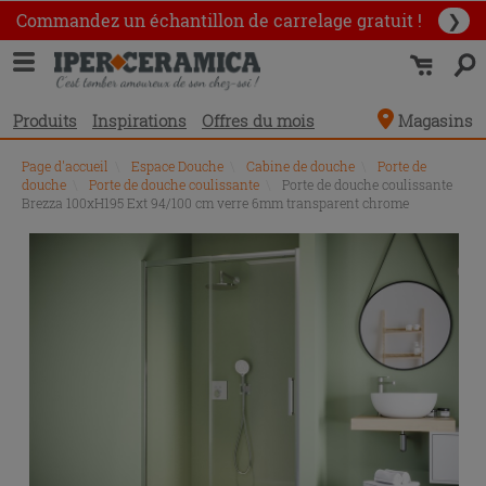
Commandez un échantillon
de carrelage gratuit !
❯
Produits
Inspirations
Offres du mois
Magasins
Page d'accueil
\
Espace Douche
\
Cabine de douche
\
Porte de
douche
\
Porte de douche coulissante
\
Porte de douche coulissante
Brezza 100xH195 Ext 94/100 cm verre 6mm transparent chrome