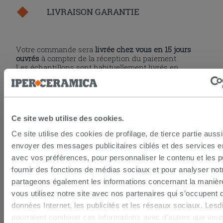
LIVRAISON GARANTIE
Votre commande sera
livrée chez vous en 15 jours
ouvrés
à compter de la réception du paiement.
Les échantillons sont habituellement livrés en
quelques jours.
IPERCERAMICA collabore depuis de nombreuses
années avec les plus grands
spécialistes des
transports internationaux
et l'expédition des produits
est suivie par tracking.
Ce site web utilise des cookies.
Pour en savoir plus consultez la rubrique
délais et
coûts de livraison
.
Ce site utilise des cookies de profilage, de tierce partie auss
envoyer des messages publicitaires ciblés et des services 
PAIEMENT SÉCURISÉ
avec vos préférences, pour personnaliser le contenu et les pu
fournir des fonctions de médias sociaux et pour analyser notr
partageons également les informations concernant la manièr
vous utilisez notre site avec nos partenaires qui s’occupent 
La procédure de paiement en ligne est sécurisée
grâce aux standards et protocoles les plus élevés de
données Internet, les publicités et les réseaux sociaux. Lesd
cryptage des données. Vous pouvez payer par carte
pourraient combiner ces informations avec d’autres que vous
bancaire, Paypal ou virement bancaire.