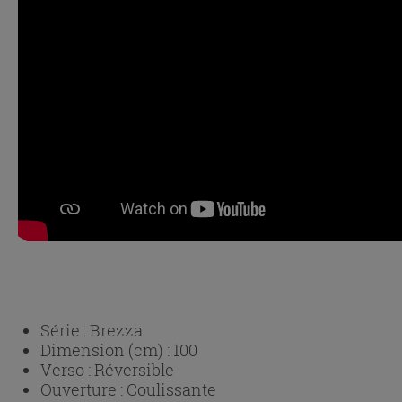
Série :
Brezza
Dimension (cm) :
100
Verso :
Réversible
Ouverture :
Coulissante