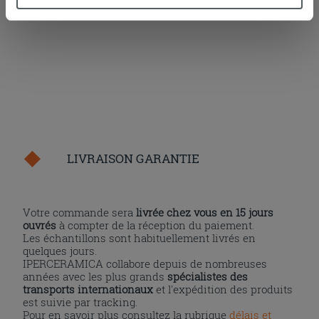
AJOUTER AU PANIER
davantage ou refusez le consentement à tous les
cookies, ou à quelques-uns seulement,
cliquez ici
ou
« personalizer ». Le consentement peut être exprimé en
cliquant sur la touche « Acceptez tout ». En cliquant sur
la touche « X », vous pourrez continuer à naviguer après
l'installation des cookies techniques uniquement.
LIVRAISON GARANTIE
Votre commande sera
livrée chez vous en 15 jours
ouvrés
à compter de la réception du paiement.
Les échantillons sont habituellement livrés en
quelques jours.
IPERCERAMICA collabore depuis de nombreuses
années avec les plus grands
spécialistes des
transports internationaux
et l'expédition des produits
est suivie par tracking.
Pour en savoir plus consultez la rubrique
délais et