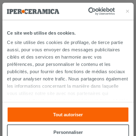
PRODUIT ONT ÉGALEMENT
ACHETÉ
Ce site web utilise des cookies.
Ce site utilise des cookies de profilage, de tierce partie
aussi, pour vous envoyer des messages publicitaires
ciblés et des services en harmonie avec vos
préférences, pour personnaliser le contenu et les
publicités, pour fournir des fonctions de médias sociaux
et pour analyser notre trafic. Nous partageons également
les informations concernant la manière dans laquelle
vous utilisez notre site avec nos partenaires qui
Nettoyant anticalcaire Saninet 750
s’occupent d’analyser les données Internet, les publicités
ml
et les réseaux sociaux. Lesdits partenaires pourraient
Tout autoriser
combiner ces informations avec d’autres que vous leur
14,90 €
avez fournies ou qu’ils ont recueillies à partir de votre
/PC
utilisation sur leurs services. Si vous souhaitez en savoir
Personnaliser