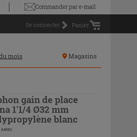
Panier
Commander par e-mail
d'achat
Se connecter
Panier
 du mois
Magasins
phon gain de place
na 1'1/4 Ø32 mm
lypropylène blanc
 64582