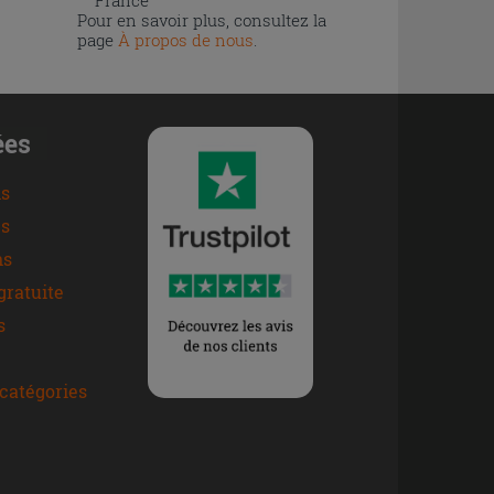
France
Pour en savoir plus, consultez la
page
À propos de nous
.
ées
ns
s
ns
gratuite
s
catégories