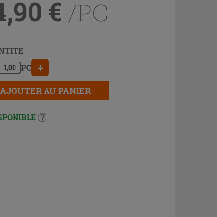
4,90
€
/PC
NTITÉ
+
PC
AJOUTER AU PANIER
SPONIBLE