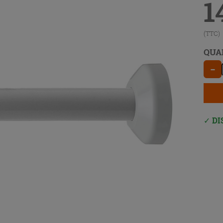
1
(TTC)
QUA
−
DI