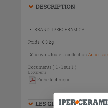
DESCRIPTION
BRAND :
IPERCERAMICA
Poids : 0,3 kg
Découvrez toute la collection
Accessoir
Documents
( 1 - 1 sur 1 )
Documents
Fiche technique
LES CLIENTS AYANT AC