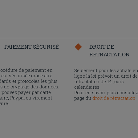
PAIEMENT SÉCURISÉ
DROIT DE
RÉTRACTATION
rocédure de paiement en
Seulement pour les achats e
 est sécurisée grâce aux
ligne la loi prévoit un droit de
ards et protocoles les plus
rétractation de 14 jours
és de cryptage des données.
calendaires.
 pouvez payer par carte
Pour en savoir plus consultez
aire, Paypal ou virement
page du
droit de rétractation
.
aire.