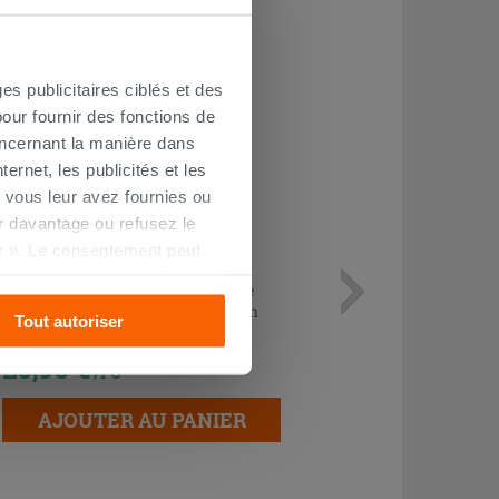
OUTLET
es publicitaires ciblés et des
our fournir des fonctions de
oncernant la manière dans
ernet, les publicités et les
 vous leur avez fournies ou
oir davantage ou refusez le
r ». Le consentement peut
s pourrez continuer à
Bonde de lavabo click clack ronde
universelle avec et sans trop-plein
Tout autoriser
20,90 €
/PC
AJOUTER AU PANIER