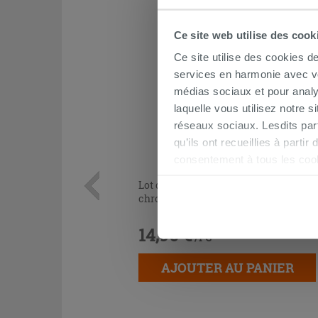
Ce site web utilise des cook
Ce site utilise des cookies d
services en harmonie avec vos
médias sociaux et pour analy
laquelle vous utilisez notre s
réseaux sociaux. Lesdits par
qu’ils ont recueillies à parti
consentement à tous les coo
être exprimé en cliquant sur 
Lot de 2 coudes sous lavabo 45° laiton
naviguer après l'installatio
chromé
14,90 €
/PC
AJOUTER AU PANIER