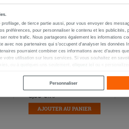
ies.
e profilage, de tierce partie aussi, pour vous envoyer des messag
 préférences, pour personnaliser le contenu et les publicités, p
ser notre trafic. Nous partageons également les informations c
ite avec nos partenaires qui s’occupent d’analyser les données Int
tenaires pourraient combiner ces informations avec d’autres que
r de votre utilisation sur leurs services. Si vous souhaitez en sav
kies, ou à quelques-uns seulement,
cliquez ici
ou « personalize
la touche « Acceptez tout ». En cliquant sur la touche « X », vou
Protection acoustique Otval pour
n des cookies techniques uniquement.
sanitaires adossés au mur
Personnaliser
8,50 €
/PC
AJOUTER AU PANIER