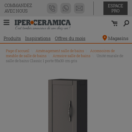
COMMANDEZ
ESPACE
PRO
AVEC NOUS
Produits
Inspirations
Offres du mois
Magasins
Page d'accueil
\
Aménagement salle de bains
\
Accessoires de
meuble de salle de bains
\
Armoire salle de bains
\
Unité murale de
salle de bains Classic 1 porte 55x30 cm gris