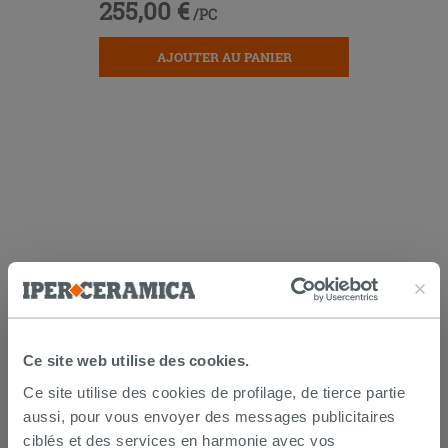
255,00 €
/PC
AJOUTER AU PANIER
LIVRAISON GARANTIE
Votre commande sera
livrée chez vous en 15 jours
Ce site web utilise des cookies.
ouvrés
à compter de la réception du paiement.
Les échantillons sont habituellement livrés en
Ce site utilise des cookies de profilage, de tierce partie
quelques jours.
aussi, pour vous envoyer des messages publicitaires
IPERCERAMICA collabore depuis de nombreuses
ciblés et des services en harmonie avec vos
années avec les plus grands
spécialistes des