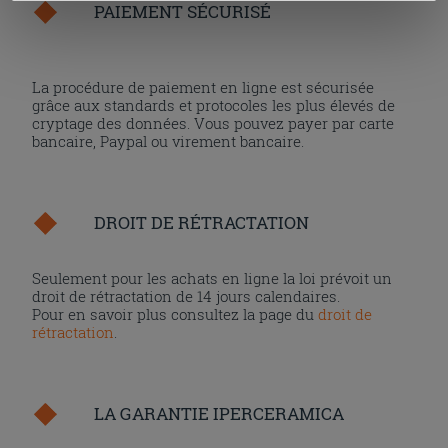
PAIEMENT SÉCURISÉ
« personalizer ». Le consentement peut être exprimé en
cliquant sur la touche « Acceptez tout ». En cliquant sur
la touche « X », vous pourrez continuer à naviguer après
La procédure de paiement en ligne est sécurisée
l'installation des cookies techniques uniquement.
grâce aux standards et protocoles les plus élevés de
cryptage des données. Vous pouvez payer par carte
bancaire, Paypal ou virement bancaire.
DROIT DE RÉTRACTATION
Seulement pour les achats en ligne la loi prévoit un
droit de rétractation de 14 jours calendaires.
Pour en savoir plus consultez la page du
droit de
rétractation
.
LA GARANTIE IPERCERAMICA