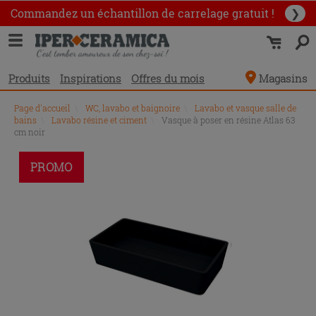
Commandez un échantillon
de carrelage gratuit !
❯
Produits
Inspirations
Offres du mois
Magasins
Page d'accueil
\
WC, lavabo et baignoire
\
Lavabo et vasque salle de
bains
\
Lavabo résine et ciment
\
Vasque à poser en résine Atlas 63
cm noir
PROMO