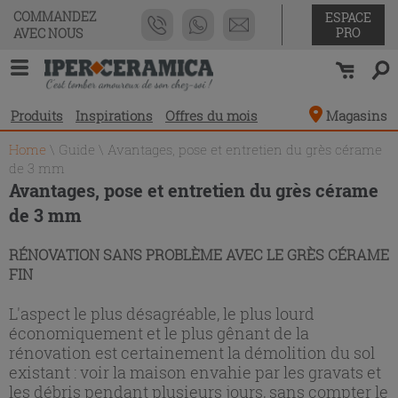
COMMANDEZ
ESPACE
PRO
AVEC NOUS
Produits
Inspirations
Offres du mois
Magasins
Home
\
Guide
\
Avantages, pose et entretien du grès cérame
de 3 mm
Avantages, pose et entretien du grès cérame
de 3 mm
RÉNOVATION SANS PROBLÈME AVEC LE GRÈS CÉRAME
FIN
L'aspect le plus désagréable, le plus lourd
économiquement et le plus gênant de la
rénovation est certainement la démolition du sol
existant : voir la maison envahie par les gravats et
les débris pendant plusieurs jours, sans compter le