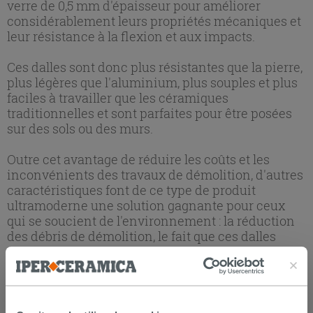
verre de 0,5 mm d'épaisseur pour améliorer
considérablement leurs propriétés mécaniques et
leur résistance à la flexion et aux impacts.
Ces dalles sont donc plus résistantes que la pierre,
plus légères que l'aluminium, plus souples et plus
faciles à travailler que les céramiques
traditionnelles et sont parfaites pour être posées
sur des sols ou des murs.
Outre cet avantage de réduire les coûts et les
inconvénients des travaux de démolition, d'autres
caractéristiques font de ce type de produit
ultramoderne une solution gagnante pour ceux
qui se soucient de l'environnement : la réduction
des débris de démolition, le fait que ces dalles
soient fabriquées à partir de matières premières
entièrement recyclables et la réduction de
l'espace nécessaire au stockage et au transport
grâce à leur épaisseur réduite, font du grès cérame