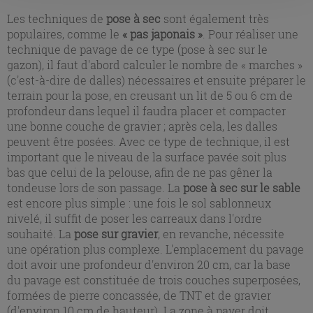
l'installation des cookies techniques uniquement.
Les techniques de
pose à sec
sont également très
populaires, comme le
« pas japonais »
. Pour réaliser une
technique de pavage de ce type (pose à sec sur le
gazon), il faut d'abord calculer le nombre de « marches »
(c'est-à-dire de dalles) nécessaires et ensuite préparer le
terrain pour la pose, en creusant un lit de 5 ou 6 cm de
profondeur dans lequel il faudra placer et compacter
une bonne couche de gravier ; après cela, les dalles
peuvent être posées. Avec ce type de technique, il est
important que le niveau de la surface pavée soit plus
bas que celui de la pelouse, afin de ne pas gêner la
tondeuse lors de son passage. La
pose à sec sur le sable
est encore plus simple : une fois le sol sablonneux
nivelé, il suffit de poser les carreaux dans l'ordre
souhaité. La
pose sur gravier
, en revanche, nécessite
une opération plus complexe. L'emplacement du pavage
doit avoir une profondeur d'environ 20 cm, car la base
du pavage est constituée de trois couches superposées,
formées de pierre concassée, de TNT et de gravier
(d'environ 10 cm de hauteur). La zone à paver doit