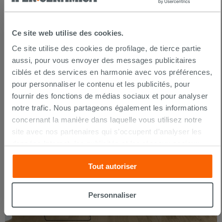
surface. Le résultat est une surface légèrement
rugueuse, capable d’allier une bonne durabilité et un
effet complètement naturel. Le brossage est un
Ce site web utilise des cookies.
traitement qui peut être appliqué à n'importe quelle
essence de bois pour parquet.
Ce site utilise des cookies de profilage, de tierce partie
aussi, pour vous envoyer des messages publicitaires
ciblés et des services en harmonie avec vos préférences,
pour personnaliser le contenu et les publicités, pour
fournir des fonctions de médias sociaux et pour analyser
notre trafic. Nous partageons également les informations
concernant la manière dans laquelle vous utilisez notre
site avec nos partenaires qui s’occupent d’analyser les
données Internet, les publicités et les réseaux sociaux.
Lesdits partenaires pourraient combiner ces informations
Tout autoriser
avec d’autres que vous leur avez fournies ou qu’ils ont
recueillies à partir de votre utilisation sur leurs services.
Si vous souhaitez en savoir davantage ou refusez le
Personnaliser
consentement à tous les cookies, ou à quelques-uns
seulement,
cliquez ici
ou « personalizer ». Le