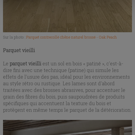
consentement peut être exprimé en cliquant sur la touche
« Acceptez tout ». En cliquant sur la touche « X », vous
pourrez continuer à naviguer après l'installation des
cookies techniques uniquement.
Sur la photo :
Parquet contrecollé chêne naturel brossé - Oak Peach
Parquet vieilli
Le
parquet vieilli
est un sol en bois « patiné », c'est-à-
dire fini avec une technique (patine) qui simule les
effets de l'usure des pas, idéal pour les environnements
au style rétro ou rustique. Les lames sont d'abord
traitées avec des brosses abrasives, pour accentuer le
grain des fibres du bois, puis saupoudrées de produits
spécifiques qui accentuent la texture du bois et
protègent en même temps le parquet de la détérioration.