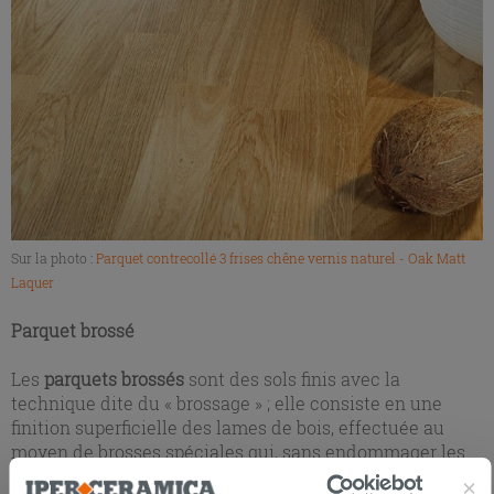
Sur la photo :
Parquet contrecollé 3 frises chêne vernis naturel - Oak Matt
Laquer
Parquet brossé
Les
parquets brossés
sont des sols finis avec la
technique dite du « brossage » ; elle consiste en une
finition superficielle des lames de bois, effectuée au
moyen de brosses spéciales qui, sans endommager les
fibres du bois, enlèvent une fine couche de matériau en