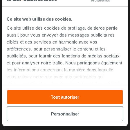
Droit de rétractation
Commandez avec nous
Ce site web utilise des cookies.
IPERCERAMICA
Ce site utilise des cookies de profilage, de tierce partie
aussi, pour vous envoyer des messages publicitaires
À propos de nous
ciblés et des services en harmonie avec vos
préférences, pour personnaliser le contenu et les
Magasins
publicités, pour fournir des fonctions de médias sociaux
Rejoignez nos équipes
et pour analyser notre trafic. Nous partageons également
Tour Virtuel
les informations concernant la manière dans laquelle
Contactez-nous
vous utilisez notre site avec nos partenaires qui
s’occupent d’analyser les données Internet, les publicités
FAQ questions fréquentes
et les réseaux sociaux. Lesdits partenaires pourraient
Tout autoriser
combiner ces informations avec d’autres que vous leur
Plus d’idées
avez fournies ou qu’ils ont recueillies à partir de votre
utilisation sur leurs services. Si vous souhaitez en savoir
Personnaliser
Inspirations
davantage ou refusez le consentement à tous les
Nouveautés
cookies, ou à quelques-uns seulement,
cliquez ici
ou