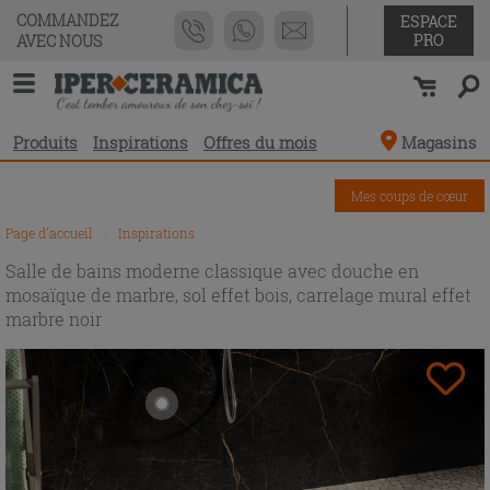
COMMANDEZ
ESPACE
PRO
AVEC NOUS
Produits
Inspirations
Offres du mois
Magasins
Mes coups de cœur
Page d'accueil
\
Inspirations
Salle de bains moderne classique avec douche en
mosaïque de marbre, sol effet bois, carrelage mural effet
marbre noir