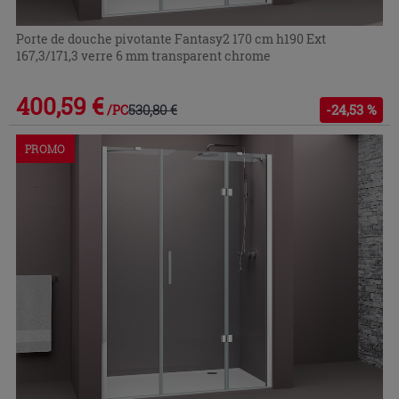
Porte de douche pivotante Fantasy2 170 cm h190 Ext
167,3/171,3 verre 6 mm transparent chrome
400,59 €
530,80 €
-24,53 %
/PC
PROMO