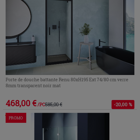
Porte de douche battante Renu 80xH195 Ext 74/80 cm verre
8mm transparent noir mat
468,00 €
585,00 €
-20,00 %
/PC
Commandable en magasin ou via le service client
PROMO