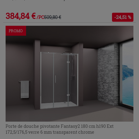
384,84 €
509,80 €
-24,51 %
/PC
PROMO
Porte de douche pivotante Fantasy2 180 cm h190 Ext
172,5/176,5 verre 6 mm transparent chrome