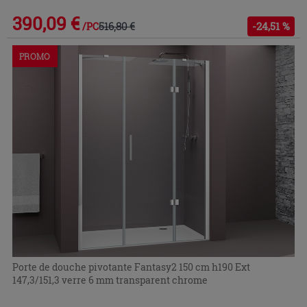
390,09 €
516,80 €
-24,51 %
/PC
PROMO
Porte de douche pivotante Fantasy2 150 cm h190 Ext
147,3/151,3 verre 6 mm transparent chrome