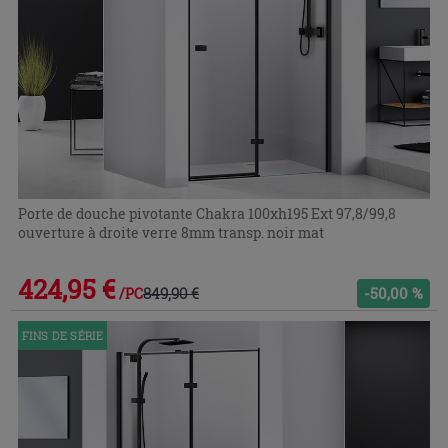
Porte de douche pivotante Chakra 100xh195 Ext 97,8/99,8
ouverture à droite verre 8mm transp. noir mat
424,95 €
849,90 €
-50,00 %
/PC
FINS DE SÉRIE