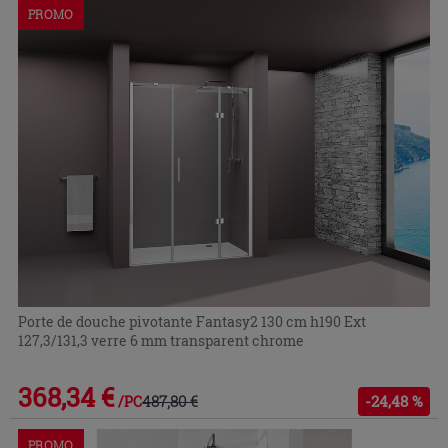
PROMO
Porte de douche pivotante Fantasy2 130 cm h190 Ext
127,3/131,3 verre 6 mm transparent chrome
368,34 €
487,80 €
-24,48 %
/PC
PROMO