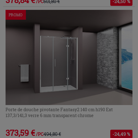
378,84 €
501,80 €
-24,50 %
/PC
PROMO
Porte de douche pivotante Fantasy2 140 cm h190 Ext
137,3/141,3 verre 6 mm transparent chrome
373,59 €
494,80 €
-24,49 %
/PC