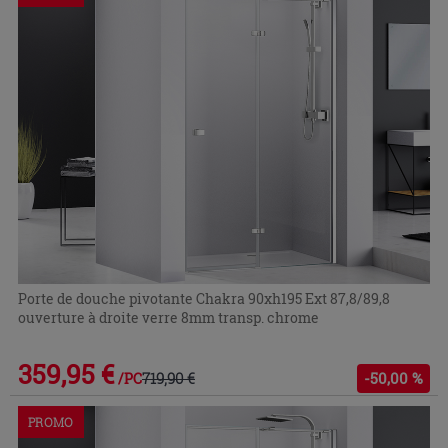
Porte de douche pivotante Chakra 90xh195 Ext 87,8/89,8
ouverture à droite verre 8mm transp. chrome
359,95 €
719,90 €
-50,00 %
/PC
PROMO