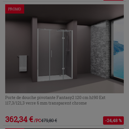
PROMO
Porte de douche pivotante Fantasy2 120 cm h190 Ext
117,3/121,3 verre 6 mm transparent chrome
362,34 €
479,80 €
-24,48 %
/PC