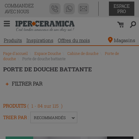
Liste
COMMANDEZ
ESPACE
des
PRO
AVEC NOUS
produits
Produits
Inspirations
Offres du mois
Magasins
Page d'accueil
\
Espace Douche
\
Cabine de douche
\
Porte de
douche
\
Porte de douche battante
PORTE DE DOUCHE BATTANTE
Appuyez
FILTRER PAR
sur
la
touche
PRODUITS
( 1 - 84 sur 115 )
Entrée
pour
TRIER PAR
:
RECOMMANDÉS
replier
ou
développer