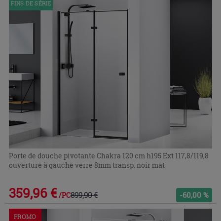
FINS DE SÉRIE
le
menu.
Porte de douche pivotante Chakra 120 cm h195 Ext 117,8/119,8
ouverture à gauche verre 8mm transp. noir mat
359,96 €
899,90 €
-60,00 %
/PC
PROMO