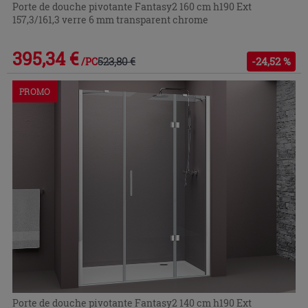
Porte de douche pivotante Fantasy2 160 cm h190 Ext
157,3/161,3 verre 6 mm transparent chrome
395,34 €
523,80 €
-24,52 %
/PC
PROMO
Porte de douche pivotante Fantasy2 140 cm h190 Ext