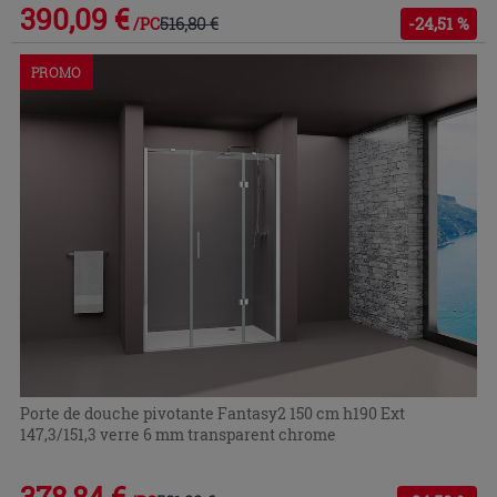
390,09 €
516,80 €
-24,51 %
/PC
PROMO
Porte de douche pivotante Fantasy2 150 cm h190 Ext
147,3/151,3 verre 6 mm transparent chrome