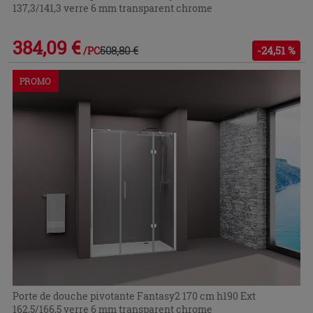
137,3/141,3 verre 6 mm transparent chrome
384,09 €
508,80 €
-24,51 %
/PC
PROMO
Porte de douche pivotante Fantasy2 170 cm h190 Ext
162,5/166,5 verre 6 mm transparent chrome