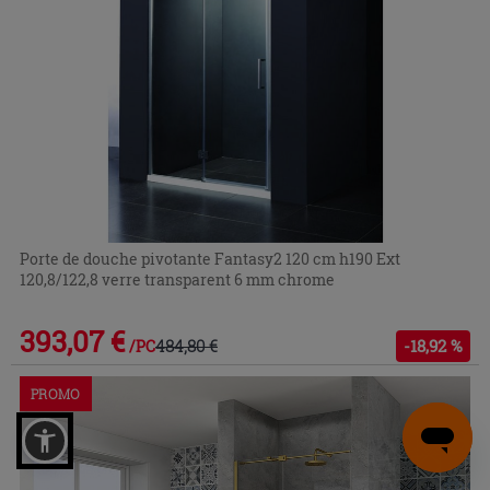
Porte de douche pivotante Fantasy2 120 cm h190 Ext
120,8/122,8 verre transparent 6 mm chrome
393,07 €
484,80 €
-18,92 %
/PC
PROMO