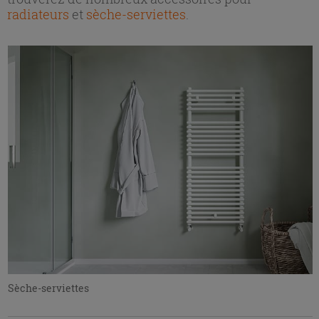
radiateurs
et
sèche-serviettes
.
Sèche-serviettes