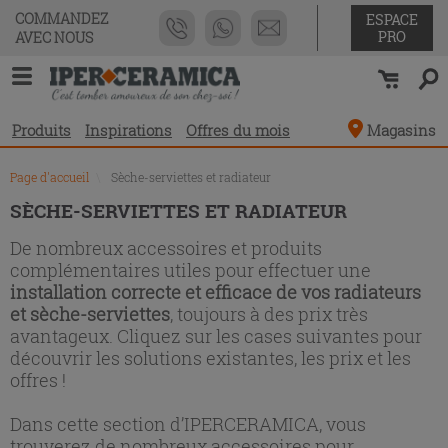
Liste
COMMANDEZ
ESPACE
des
PRO
AVEC NOUS
produits
Produits
Inspirations
Offres du mois
Magasins
Page d'accueil
\
Sèche-serviettes et radiateur
SÈCHE-SERVIETTES ET RADIATEUR
De nombreux accessoires et produits
complémentaires utiles pour effectuer une
installation correcte et efficace de vos radiateurs
et sèche-serviettes
, toujours à des prix très
avantageux. Cliquez sur les cases suivantes pour
découvrir les solutions existantes, les prix et les
offres !
Dans cette section d’IPERCERAMICA, vous
trouverez de nombreux accessoires pour