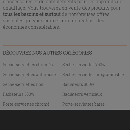
d'accessoires et de compléments pour les appareils de
chauffage. Vous trouverez en vente des produits pour
tous les besoins et surtout
de nombreuses offres
spéciales qui vous permettront de réaliser des
économies considérables.
DÉCOUVREZ NOS AUTRES CATÉGORIES
Sèche-serviettes chromés
Sèche-serviettes 750w
Sèche-serviettes anthracite
Sèche-serviettes programmable
Sèche-serviettes noir
Radiateurs 300w
Radiateurs 500w
Radiateurs verticaux
Porte-serviettes chromé
Porte-serviettes barre