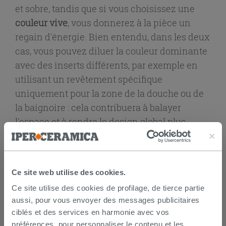
et sobre, tandis que si vous choisissez une
couleur vive
, vous donnerez à la pièce un
regain d'énergie. Bien entendu, dans les deux
cas, vous pouvez diluer la couleur dominante
avec des inserts différents, par exemple en
utilisant un revêtement spécifique
uniquement pour la zone de la douche ou de
la baignoire : cela contribuera à balayer
l'espace et à rendre le design global plus
dynamique.
Ce site web utilise des cookies.
Ce site utilise des cookies de profilage, de tierce partie
aussi, pour vous envoyer des messages publicitaires
ciblés et des services en harmonie avec vos
préférences, pour personnaliser le contenu et les