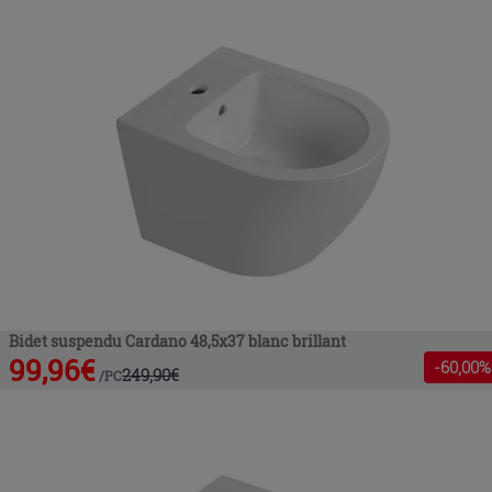
Bidet suspendu Cardano 48,5x37 blanc brillant
99,96
€
-
60
,00%
249,90
€
/
PC