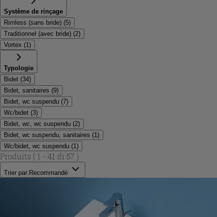
Système de rinçage
Rimless (sans bride)
(
5
)
Traditionnel (avec bride)
(
2
)
Vortex
(
1
)
Typologie
Bidet
(
34
)
Bidet, sanitaires
(
9
)
Bidet, wc suspendu
(
7
)
Wc/bidet
(
3
)
Bidet, wc, wc suspendu
(
2
)
Bidet, wc suspendu, sanitaires
(
1
)
Wc/bidet, wc suspendu
(
1
)
Produits
( 1 - 41 di 57 )
Trier par:
Recommandé