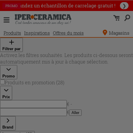
Commandez un échantillon
de carrelage gratuit !
❯
PROMO
PROMO
PROMO
PROMO
PROMO
PROMO
PROMO
PROMO
PROMO
PROMO
PROMO
PROMO
PROMO
PROMO
PROMO
PROMO
PROMO
PROMO
PROMO
PROMO
PROMO
PROMO
PROMO
PROMO
PROMO
PROMO
PROMO
PROMO
Produits
Inspirations
Offres du mois
Magasins
Filtrer par
Activez les filtres souhaités. Les produits ci-dessous seront
automatiquement mis à jour à chaque sélection.
Promo
Produits en promotion
(
28
)
Prix
€ -
€
Aller
Brand