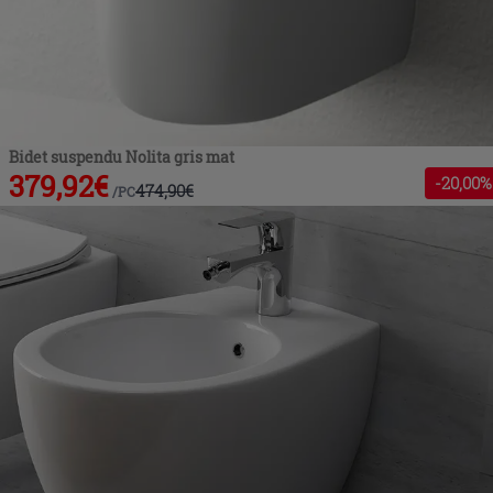
Bidet suspendu Nolita gris mat
379,92
€
-
20
,00%
474,90
€
/
PC