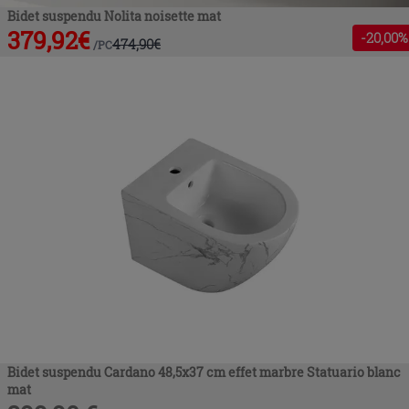
Bidet suspendu Nolita noisette mat
379,92
€
-
20
,00%
474,90
€
/
PC
Bidet suspendu Cardano 48,5x37 cm effet marbre Statuario blanc
mat