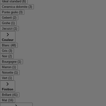
Ideal standard
(
6
)
Ceramica dolomite
(
3
)
Ponte giulio
(
3
)
Geberit
(
2
)
Grohe
(
1
)
Jacuzzi
(
1
)
Couleur
Blanc
(
48
)
Gris
(
3
)
Noir
(
2
)
Bourgogne
(
1
)
Marron
(
1
)
Noisette
(
1
)
Vert
(
1
)
Finition
Brillant
(
41
)
Mat
(
16
)