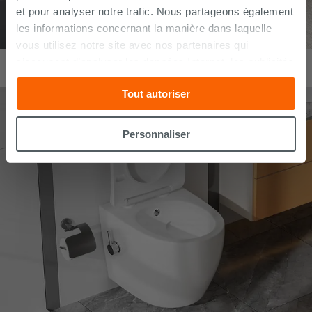
et pour analyser notre trafic. Nous partageons également
les informations concernant la manière dans laquelle
vous utilisez notre site avec nos partenaires qui
Bidet suspendu Sentimenti Neo 51x36 cm gris mat
s’occupent d’analyser les données Internet, les publicités
429,90
€
/
pc
et les réseaux sociaux. Lesdits partenaires pourraient
Tout autoriser
combiner ces informations avec d’autres que vous leur
avez fournies ou qu’ils ont recueillies à partir de votre
utilisation sur leurs services. Si vous souhaitez en savoir
Personnaliser
davantage ou refusez le consentement à tous les
cookies, ou à quelques-uns seulement,
cliquez ici
ou
« personalizer ». Le consentement peut être exprimé en
cliquant sur la touche « Acceptez tout ». En cliquant sur
la touche « X », vous pourrez continuer à naviguer après
l'installation des cookies techniques uniquement.