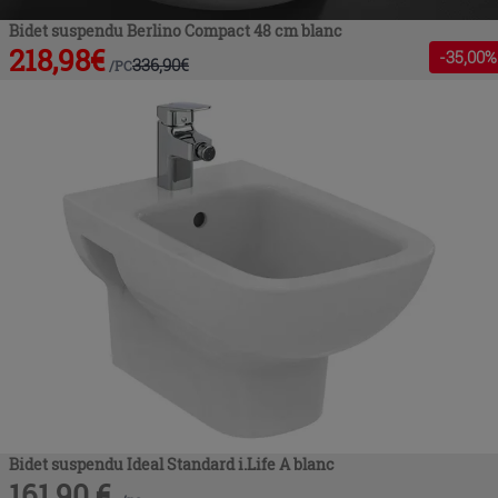
Bidet suspendu Berlino Compact 48 cm blanc
218,98
€
-
35
,00%
336,90
€
/
PC
Bidet suspendu Ideal Standard i.Life A blanc
161,90
€