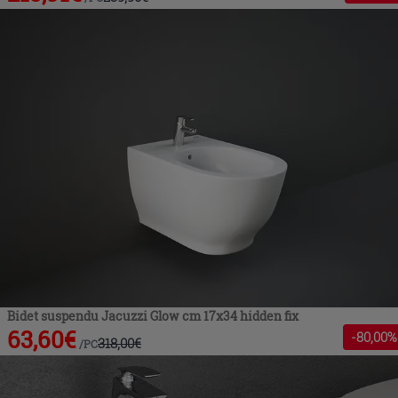
Bidet suspendu Jacuzzi Glow cm 17x34 hidden fix
63,60
€
-
80
,00%
318,00
€
/
PC