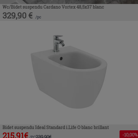
Wc/Bidet suspendu Cardano Vortex 48,5x37 blanc
329,90
€
/
pc
Bidet suspendu Ideal Standard i.Life O blanc brillant
215,91
€
-
10
,00%
239,90
€
/
PC