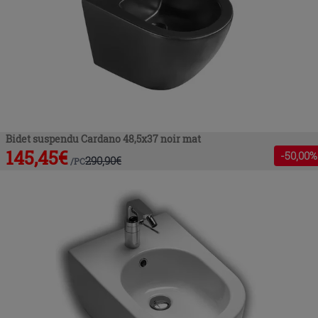
Bidet suspendu Cardano 48,5x37 noir mat
145,45
€
-
50
,00%
290,90
€
/
PC