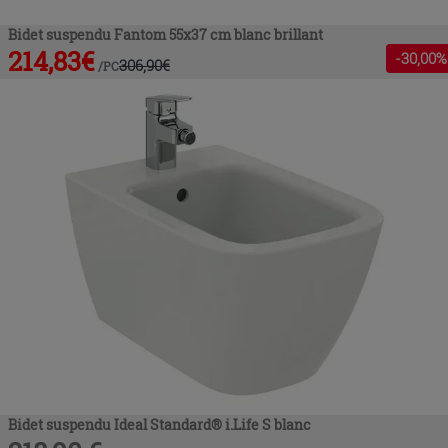
Bidet suspendu Fantom 55x37 cm blanc brillant
214,83
€
-
30
,00%
306,90
€
/
PC
Bidet suspendu Ideal Standard® i.Life S blanc