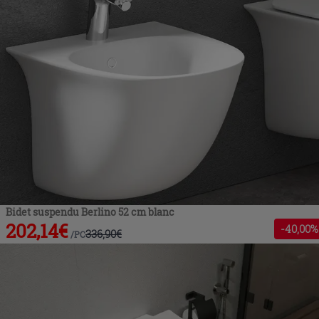
Bidet suspendu Berlino 52 cm blanc
202,14
€
-
40
,00%
336,90
€
/
PC