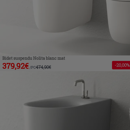
Bidet suspendu Nolita blanc mat
379,92
€
-
20
,00%
474,90
€
/
PC