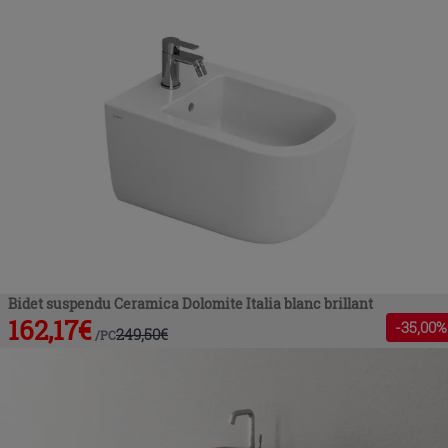
Bidet suspendu Ceramica Dolomite Italia blanc brillant
162,17
€
-
35
,00%
249,50
€
/
PC