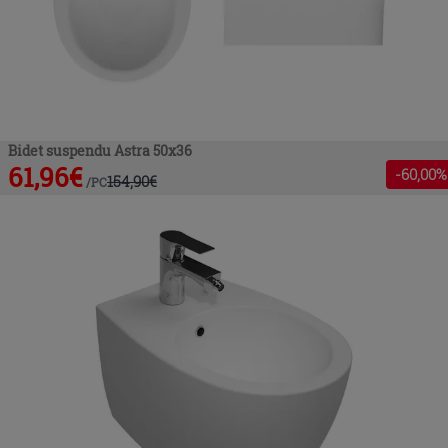
Bidet suspendu Astra 50x36
61,96
€
-
60
,00%
154,90
€
/
PC