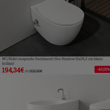
WC/Bidet suspendu Sentimenti Neo Rimless 51x36,3 cm blanc
brillant
194,34
€
-
40
,00%
323,90
€
/
PC