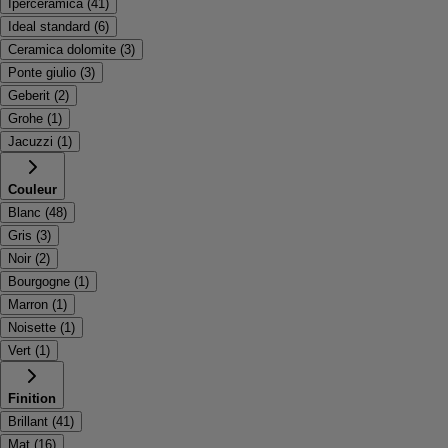
Iperceramica
(
41
)
Ideal standard
(
6
)
Ceramica dolomite
(
3
)
Ponte giulio
(
3
)
Geberit
(
2
)
Grohe
(
1
)
Jacuzzi
(
1
)
Couleur
Blanc
(
48
)
Gris
(
3
)
Noir
(
2
)
Bourgogne
(
1
)
Marron
(
1
)
Noisette
(
1
)
Vert
(
1
)
Finition
Brillant
(
41
)
Mat
(
16
)