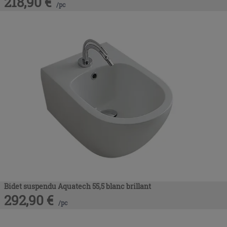
218,90
€
/
pc
Bidet suspendu Aquatech 55,5 blanc brillant
292,90
€
/
pc