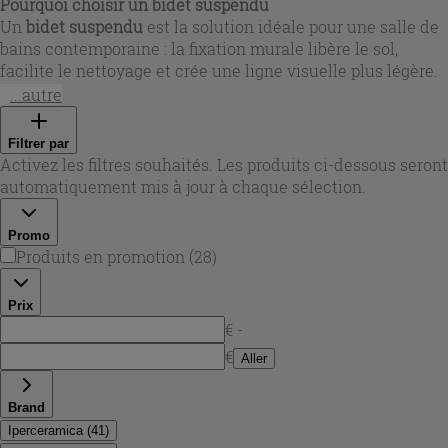
Pourquoi choisir un
bidet suspendu
Un
bidet suspendu
est la solution idéale pour une salle de
bains contemporaine : la fixation murale libère le sol,
facilite le nettoyage et crée une ligne visuelle plus légère.
Dans la sélection
Bidets suspendus
, vous trouverez surtout
...autre
des modèles en céramique sanitaire, pensés pour un usage
quotidien, avec des formes arrondies ou plus géométriques
Filtrer par
selon le style recherché. Iperceramica propose des options
Activez les filtres souhaités. Les produits ci-dessous seront
adaptées aussi bien aux projets neufs qu’aux rénovations,
automatiquement mis à jour à chaque sélection.
avec des versions compactes pour optimiser chaque
centimètre.
Promo
Produits en promotion
(
28
)
Prix
€ -
€
Aller
Brand
Iperceramica
(
41
)