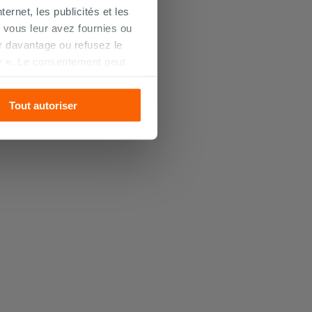
ernet, les publicités et les
 vous leur avez fournies ou
oir davantage ou refusez le
r ». Le consentement peut
s pourrez continuer à
Tout autoriser