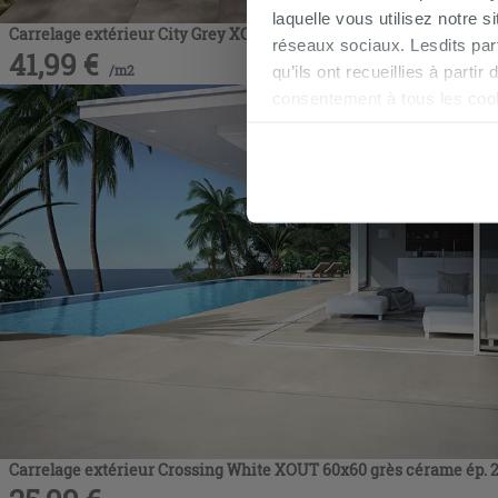
laquelle vous utilisez notre s
Carrelage extérieur City Grey XOUT 60x60 grès cérame ép. 20 mm e
réseaux sociaux. Lesdits par
41,99
€
/
m2
qu’ils ont recueillies à parti
consentement à tous les coo
être exprimé en cliquant sur 
naviguer après l'installatio
Carrelage extérieur Crossing White XOUT 60x60 grès cérame ép. 20