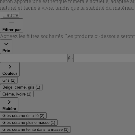
béton apporte une esthétique minérale actuelle, adaptée a
naturel et facile à vivre, tandis que la stabilité du matéri
chaque espace extérieur avec un look moderne et durable.
...autre
Filtrer par
Activez les filtres souhaités. Les produits ci-dessous sero
Prix
€ -
Couleur
Gris
(
2
)
Beige, crème, gris
(
1
)
Crème, ivoire
(
1
)
Matière
Grès cérame émaillé
(
2
)
Grès cérame pleine masse
(
1
)
Grès cérame teinté dans la masse
(
1
)