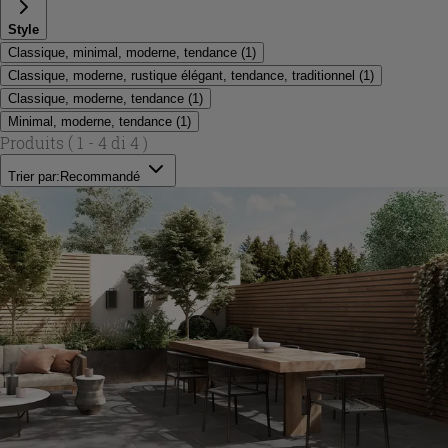
Style
Classique, minimal, moderne, tendance
(
1
)
Classique, moderne, rustique élégant, tendance, traditionnel
(
1
)
Classique, moderne, tendance
(
1
)
Minimal, moderne, tendance
(
1
)
Produits
( 1 - 4 di 4 )
Trier par:
Recommandé