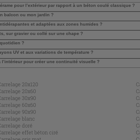
érame pour l’extérieur par rapport à un béton coulé classique ?
on balcon ou mon jardin ?
 antidérapantes et adaptées aux zones humides ?
ts, sur gravier ou collé sur une chape ?
 quotidien ?
 rayons UV et aux variations de température ?
à l’intérieur pour créer une continuité visuelle ?
Carrelage 20x120
C
Carrelage 20x60
C
Carrelage 30x90
C
Carrelage 60x60
C
Carrelage 90x90
C
Carrelage blanc
C
Carrelage doré
C
Carrelage effet béton ciré
C
Carrelage gris mat
C