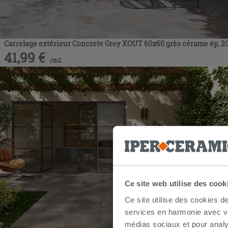
Carrelage extérieur Concrete Grey XOUT 60x60 grès cérame ép. 20
41,99
€
/
m2
Ce site web utilise des cook
Ce site utilise des cookies d
services en harmonie avec vos
médias sociaux et pour analy