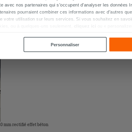
ite avec nos partenaires qui s’occupent d’analyser les données Int
ffet béton gris
tenaires pourraient combiner ces informations avec d’autres que
r de votre utilisation sur leurs services. Si vous souhaitez en sav
kies, ou à quelques-uns seulement,
cliquez ici
ou « personalize
la touche « Acceptez tout ». En cliquant sur la touche « X », vou
n des cookies techniques uniquement.
Personnaliser
 mm rectifié effet béton