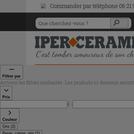
Commander par téléphone 06 21 9
Filtrer par
Activez les filtres souhaités. Les produits ci-dessous sero
Prix
€ -
Couleur
Gris
(
2
)
Beige, crème, gris
(
1
)