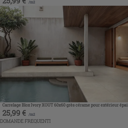
25,99
€
/
m2
Carrelage Blox Ivory XOUT 60x60 grès cérame pour extérieur épais
25,99
€
/
m2
DOMANDE FREQUENTI