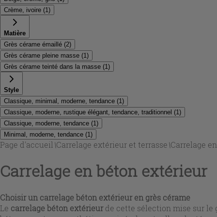
Crème, ivoire
(
1
)
Matière
Grès cérame émaillé
(
2
)
Grès cérame pleine masse
(
1
)
Grès cérame teinté dans la masse
(
1
)
Style
Classique, minimal, moderne, tendance
(
1
)
Classique, moderne, rustique élégant, tendance, traditionnel
(
1
)
Classique, moderne, tendance
(
1
)
Minimal, moderne, tendance
(
1
)
Page d'accueil
\
Carrelage extérieur et terrasse
\
Carrelage en
Carrelage en béton extérieur
Choisir un carrelage béton extérieur en grès cérame
Le
carrelage béton extérieur
de cette sélection mise sur le 