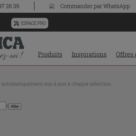
7 26 39
Commander par WhatsApp
ESPACE PRO
Menu
de
l'historique
des
Produits
Inspirations
Offres
recherches
et
du
contenu
recommandé
nt automatiquement mis à jour à chaque sélection.
du
site
€
Aller