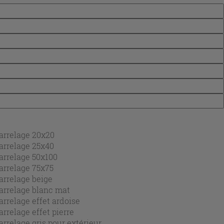
arrelage 20x20
arrelage 25x40
arrelage 50x100
arrelage 75x75
arrelage beige
arrelage blanc mat
arrelage effet ardoise
arrelage effet pierre
arrelage gris pour extérieur